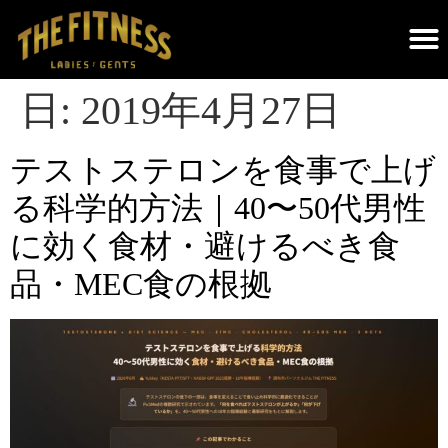
THE FITNESSについて｜調布のパーソナルジム・遺伝子検査×科学的トレーニング
日:
2019年4月27日
テストステロンを食事で上げ
る科学的方法｜40〜50代男性
に効く食材・避けるべき食
品・MEC食の根拠