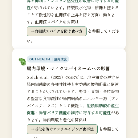
昇を抑制しインスリン感受性の改善に寄与する可能
性
が示されています。精製炭水化物・砂糖を控える
ことで慢性的な血糖値の上昇を防ぐ方向に働きま
す。血糖値スパイクの対策は
を参照してくださ
血糖値スパイクを防ぐ食べ方
い。
GUT HEALTH ｜ 腸内環境
腸内環境・マイクロバイオームへの影響
Solch et al.（2022）のSRでは、地中海食の遵守が
腸内細菌叢の多様性維持と有益菌の増殖促進に関連
することが示されています。野菜・豆類・全粒穀物
の豊富な食物繊維が腸内細菌のエネルギー源（プレ
バイオティクス）として機能し、
短鎖脂肪酸の産生
促進・腸管バリア機能の維持に寄与する可能性
があ
ります。腸内環境と老化の関係は
も参照して
老化を防ぐアンチエイジング食事法