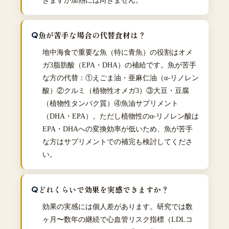
きますが加熱には向きません。
魚が苦手な場合の代替食材は？
地中海食で重要な魚（特に青魚）の役割はオメ
ガ3脂肪酸（EPA・DHA）の補給です。魚が苦手
な方の代替：①えごま油・亜麻仁油（α-リノレン
酸）②クルミ（植物性オメガ3）③大豆・豆腐
（植物性タンパク質）④魚油サプリメント
（DHA・EPA）。ただし植物性のα-リノレン酸は
EPA・DHAへの変換効率が低いため、魚が苦手
な方はサプリメントでの補完も検討してくださ
い。
どれくらいで効果を実感できますか？
効果の実感には個人差があります。研究では数
ヶ月〜数年の継続で心血管リスク指標（LDLコ