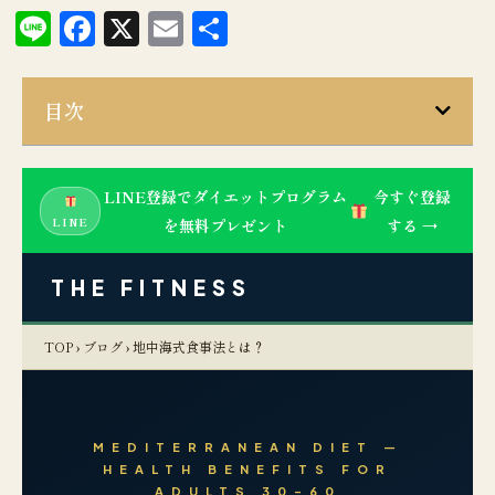
Line
Facebook
X
Email
共
有
目次
LINE登録でダイエットプログラム
今すぐ登録
LINE
を無料プレゼント
する →
THE FITNESS
TOP
›
ブログ
› 地中海式食事法とは？
MEDITERRANEAN DIET —
HEALTH BENEFITS FOR
ADULTS 30–60