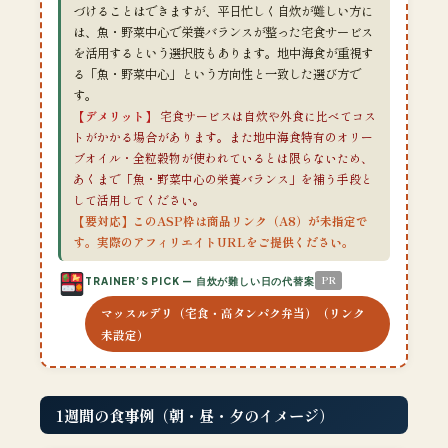
づけることはできますが、平日忙しく自炊が難しい方に
は、魚・野菜中心で栄養バランスが整った宅食サービス
を活用するという選択肢もあります。地中海食が重視す
る「魚・野菜中心」という方向性と一致した選び方で
す。
【デメリット】
宅食サービスは自炊や外食に比べてコス
トがかかる場合があります。また地中海食特有のオリー
ブオイル・全粒穀物が使われているとは限らないため、
あくまで「魚・野菜中心の栄養バランス」を補う手段と
して活用してください。
【要対応】このASP枠は商品リンク（A8）が未指定で
す。実際のアフィリエイトURLをご提供ください。
PR
TRAINER’S PICK — 自炊が難しい日の代替案
マッスルデリ（宅食・高タンパク弁当）（リンク
未設定）
1週間の食事例（朝・昼・夕のイメージ）