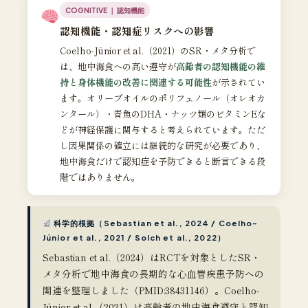
COGNITIVE ｜ 認知機能
認知機能・認知症リスクへの影響
Coelho-Júnior et al.（2021）のSR・メタ分析で
は、地中海食への高い遵守が
高齢者の認知機能の維
持と身体機能の改善に関連する可能性
が示されてい
ます。オリーブオイルのポリフェノール（オレオカ
ンタール）・青魚のDHA・ナッツ類のビタミンEな
どが神経保護に関与すると考えられています。ただ
し因果関係の確立には継続的な研究が必要であり、
地中海食だけで認知症を予防できると断言できる段
階ではありません。
科学的根拠（Sebastian et al., 2024 / Coelho-
Júnior et al., 2021 / Solch et al., 2022）
Sebastian et al.（2024）はRCTを対象としたSR・
メタ分析で地中海食の長期的な心血管疾患予防への
関連を整理しました（PMID:38431146）。Coelho-
Júnior et al.（2021）は高齢者の地中海食遵守と認知