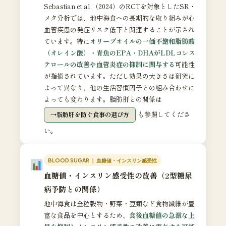
Sebastian et al.（2024）のRCTを対象としたSR・
メタ分析では、地中海食への長期的な取り組みが心
血管疾患の発症リスク低下と関連することが示され
ています。特に
オリーブオイルの一価不飽和脂肪酸
（オレイン酸）・青魚のEPA・DHAがLDLコレス
テロールの改善や血管炎症の抑制に関与する
可能性
が指摘されています。ただし効果の大きさは研究に
よって異なり、他の生活習慣因子との組み合わせに
よっても変わります。脂肪肝との関係は
も参照してくださ
脂肪肝を防ぐ食事の選び方
い。
BLOOD SUGAR ｜ 血糖値・インスリン感受性
血糖値・インスリン感受性の改善（2型糖尿
病予防との関係）
地中海食は全粒穀物・野菜・豆類など食物繊維が豊
富な食品を中心とするため、
食後血糖値の急激な上