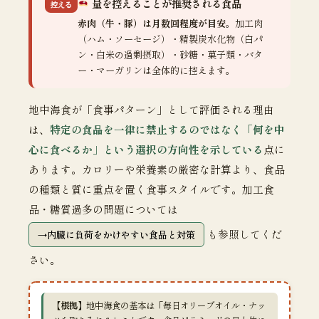
量を控えることが推奨される食品
控える
赤肉（牛・豚）は月数回程度が目安
。加工肉
（ハム・ソーセージ）・精製炭水化物（白パ
ン・白米の過剰摂取）・砂糖・菓子類・バタ
ー・マーガリンは全体的に控えます。
地中海食が「食事パターン」として評価される理由
は、
特定の食品を一律に禁止するのではなく「何を中
心に食べるか」という選択の方向性を示している
点に
あります。カロリーや栄養素の厳密な計算より、食品
の種類と質に重点を置く食事スタイルです。加工食
品・糖質過多の問題については
も参照してくだ
内臓に負荷をかけやすい食品と対策
さい。
【根拠】
地中海食の基本は「毎日オリーブオイル・ナッ