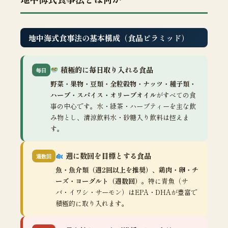
地中海式食事法の基本構成（食品ピラミッド）
積極的に毎日取り入れる食品
毎日
野菜・果物・豆類・全粒穀物・ナッツ・種子類・
ハーブ・スパイス・オリーブオイル
がすべての食
事の中心です。水・緑茶・ハーブティーを主な飲
み物とし、清涼飲料水・砂糖入り飲料は控えま
す。
週に数回を目標とする食品
週数回
魚・魚介類（週2回以上を推奨）、鶏肉・卵・チ
ーズ・ヨーグルト（週数回）
。特に青魚（サ
バ・イワシ・サーモン）はEPA・DHAが豊富で
積極的に取り入れます。