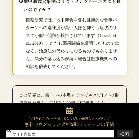
地中海式食事法はうつ・メンタルヘルスにも良
いのですか？
観察研究では、地中海食を含む健康的な食事パ
ターンへの遵守度が高い人ほど抑うつ症状のリ
スクが低い傾向が報告されています（Lassale et
al., 2019）。ただし因果関係を証明したものでは
なく、治療法の代わりになるものでもありませ
ん。気分の落ち込みが続く場合は医療機関への
相談を優先してください。
この記事は、筋トレの本場ロサンゼルスで15年の指
導経験を持ち、NABBA 2025 GPF優勝・LA
Championship 2位・NESTA-PFT/SFT取得のトレ
ーナーYukkeyが、
調布市のパーソナルジムTHE
＼科学的アプローチで、あなただけの最適なプログラム／
無料カウンセリング
体験セッションの予約
＆
FITNESS
で執筆しています。指導現場では、忙し
検索
い会社員の方や更年期世代の女性に対し、オリーブ