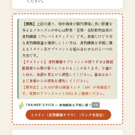
ください。
【根拠】
上記の通り、地中海食が腸内環境に良い影響を
与えるメカニズムの中心は野菜・豆類・全粒穀物由来の
食物繊維（プレバイオティクス）です。食事だけで十分
な食物繊維量を確保しにくい方は、食物繊維を手軽に補
えるイヌリン系サプリメントを組み合わせるのも一つの
方法です。
【デメリット】
食物繊維サプリメントの摂りすぎは腹部
膨満感やお腹の張りにつながることがあります。少量か
ら始め、体調を見ながら調整してください。基本はあく
まで食事からの摂取を優先してください。
【要対応】このASP枠は商品リンク（A8）が未指定で
す。実際のアフィリエイトURLをご提供ください。
PR
TRAINER’S PICK — 食物繊維を手軽に補う
イヌリン（食物繊維サプリ）（リンク未設定）