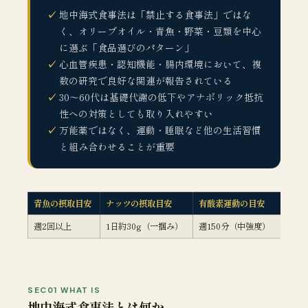
地中海式食事法は「禁止する食事法」ではな
く、オリーブオイル・青魚・野菜・豆類を中心
に選ぶ「食品選びのパターン」
心血管疾患・認知機能・腸内環境において、複
数の研究で良好な関連が報告されている
30〜60代は基礎代謝の低下やアナボリック抵抗
性への対策としても取り入れやすい
万能薬ではなく、運動・睡眠など他の生活習慣
と組み合わせることが重要
青魚の摂取目安
ナッツの摂取目安
有酸素運動の目安
週2回以上
1日約30g（一掴み）
週150分（中強度）
SEC01 WHAT IS
地中海式食事法とは何か