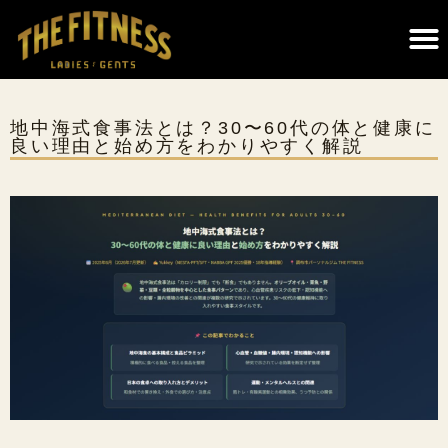
THE FITNESSについて｜調布のパーソナルジム・遺伝子検査×科学的トレーニング
地中海式食事法とは？30〜60代の体と健康に
良い理由と始め方をわかりやすく解説