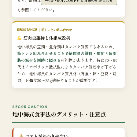
ます。詳細は
40〜60代の筋トレと食事の組み合わせ
も参照してください。
RESISTANCE ｜ 筋トレとの組み合わせ
筋肉量維持と体組成改善
地中海食の豆類・魚介類はタンパク質源でもあるため、
筋トレと組み合わせることで筋肉量の維持・増加と体脂
肪の減少を同時に図れる
可能性があります。特に30〜60
代はアナボリック抵抗性によりタンパク質効率が下がる
ため、地中海食のタンパク質食材（青魚・卵・豆腐・鶏
肉）を毎食20〜25g確保することが重要です。
SEC05 CAUTION
地中海式食事法のデメリット・注意点
コストがかかりやすい