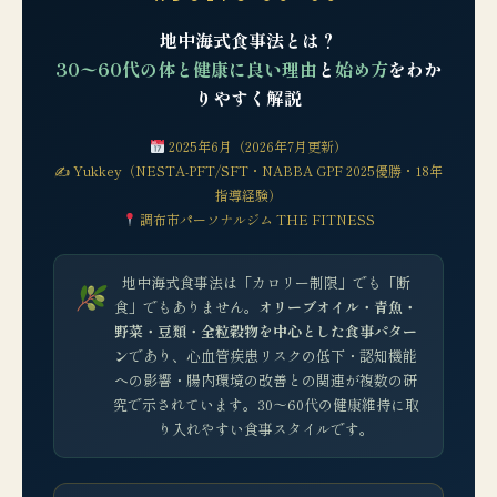
地中海式食事法とは？
30〜60代の体と健康に良い理由
と
始め方
をわか
りやすく解説
2025年6月（2026年7月更新）
✍ Yukkey（NESTA-PFT/SFT・NABBA GPF 2025優勝・18年
指導経験）
調布市パーソナルジム THE FITNESS
地中海式食事法は「カロリー制限」でも「断
食」でもありません。
オリーブオイル・青魚・
野菜・豆類・全粒穀物を中心とした食事パター
ン
であり、心血管疾患リスクの低下・認知機能
への影響・腸内環境の改善との関連が複数の研
究で示されています。30〜60代の健康維持に取
り入れやすい食事スタイルです。