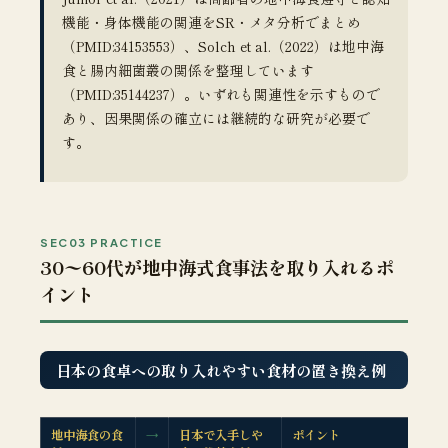
機能・身体機能の関連をSR・メタ分析でまとめ
（PMID:34153553）、Solch et al.（2022）は地中海
食と腸内細菌叢の関係を整理しています
（PMID:35144237）。いずれも関連性を示すもので
あり、因果関係の確立には継続的な研究が必要で
す。
SEC03 PRACTICE
30〜60代が地中海式食事法を取り入れるポ
イント
日本の食卓への取り入れやすい食材の置き換え例
地中海食の食
→
日本で入手しや
ポイント