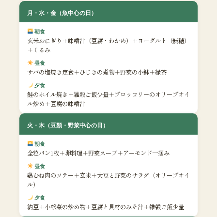
月・水・金（魚中心の日）
朝食
玄米おにぎり＋味噌汁（豆腐・わかめ）＋ヨーグルト（無糖）
＋くるみ
昼食
サバの塩焼き定食＋ひじきの煮物＋野菜の小鉢＋緑茶
夕食
鮭のホイル焼き＋雑穀ご飯少量＋ブロッコリーのオリーブオイ
ル炒め＋豆腐の味噌汁
火・木（豆類・野菜中心の日）
朝食
全粒パン1枚＋卵料理＋野菜スープ＋アーモンド一掴み
昼食
鶏むね肉のソテー＋玄米＋大豆と野菜のサラダ（オリーブオイ
ル）
夕食
納豆＋小松菜の炒め物＋豆腐と具材のみそ汁＋雑穀ご飯少量