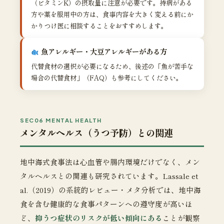
（ビタミンK）の摂取量に注意が必要です。持病がある
方や薬を服用中の方は、食事内容を大きく変える前にか
かりつけ医に相談することをおすすめします。
魚アレルギー・大豆アレルギーがある方
代替食材の選択が必要になるため、後述の「魚が苦手な
場合の代替食材」（FAQ）も参考にしてください。
SEC06 MENTAL HEALTH
メンタルヘルス（うつ予防）との関連
地中海式食事法は心血管や腸内環境だけでなく、メン
タルヘルスとの関連も研究されています。Lassale et
al.（2019）の系統的レビュー・メタ分析では、地中海
食を含む健康的な食事パターンへの遵守度が高いほ
ど、
抑うつ症状のリスクが低い傾向にある
ことが観察