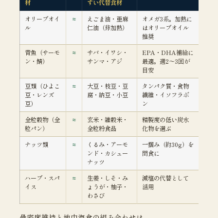
材
すい代替食材
オリーブオイ
≈
えごま油・亜麻
オメガ3系。加熱に
ル
仁油（非加熱）
はオリーブオイル
推奨
青魚（サーモ
≈
サバ・イワシ・
EPA・DHA補給に
ン・鯖）
サンマ・アジ
最適。週2〜3回が
目安
豆類（ひよこ
≈
大豆・枝豆・豆
タンパク質・食物
豆・レンズ
腐・納豆・小豆
繊維・イソフラボ
豆）
ン
全粒穀物（全
≈
玄米・雑穀米・
精製度の低い炭水
粒パン）
全粒粉食品
化物を選ぶ
ナッツ類
≈
くるみ・アーモ
一掴み（約30g）を
ンド・カシュー
間食に
ナッツ
ハーブ・スパ
≈
生姜・しそ・み
減塩の代替として
イス
ょうが・柚子・
活用
わさび
骨密度維持と地中海食の組み合わせは