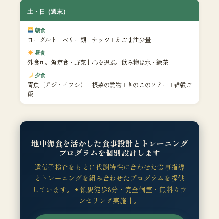
土・日（週末）
朝食
ヨーグルト＋ベリー類＋ナッツ＋えごま油少量
昼食
外食可。魚定食・野菜中心を選ぶ。飲み物は水・緑茶
夕食
青魚（アジ・イワシ）＋根菜の煮物＋きのこのソテー＋雑穀ご
飯
地中海食を活かした食事設計とトレーニング
プログラムを個別設計します
遺伝子検査をもとに代謝特性に合わせた食事指導
とトレーニングを組み合わせたプログラムを提供
しています。国領駅徒歩8分・完全個室・無料カウ
ンセリング実施中。