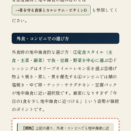
も参照してく
骨を守る食事とカルシウム・ビタミンD
ださい。
外食・コンビニでの選び方
外食時の地中海食的な選び方：①
定食スタイル（主
食・主菜・副菜）で魚・豆腐・野菜を中心に選ぶ
②ド
レッシングはオリーブオイル＋レモン系を選ぶ③揚げ
物より焼き・蒸し・煮を優先する④コンビニでは鯖の
塩焼き・ゆで卵・ナッツ・サラダチキン・豆腐パック
が地中海食に近い選択肢です。厳密になりすぎず「今
日の1食を少し地中海食に近づける」という姿勢が継続
のポイントです。
【根拠】
上記の通り、外食・コンビニでも地中海食に近