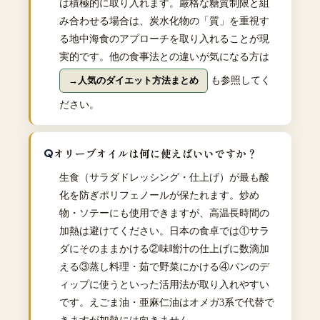
は積極的に取り入れます。厳格な糖質制限と組
み合わせる場合は、炭水化物の「質」を重視す
る地中海食のアプローチを取り入れることが現
実的です。他の食事法との違いが気になる方は
も参照してく
人気のダイエット方法まとめ
ださい。
オリーブオイルは何に使えばいいですか？
生食（サラダドレッシング・仕上げ）が最も酸
化を防ぎポリフェノールが保たれます。炒め
物・ソテーにも使用できますが、高温長時間の
加熱は避けてください。日本の食卓では①サラ
ダにそのままかける②味噌汁の仕上げに数滴加
える③蒸し料理・茹で野菜にかける④パンのデ
ィップに使うといった活用法が取り入れやすい
です。えごま油・亜麻仁油はオメガ3系で代替で