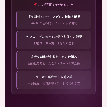
この記事でわかること
「周期別トレーニング」の根拠と限界
2023年の包括的レビューが示す現状
各フェーズのホルモン変化と体への影響
卵胞期・黄体期・月経期の基本
過度な運動が生理を止める仕組み
運動性無月経・女性アスリートの三主徴
今日から実践できる対応策
体調記録・強度調整・婦人科相談の目安