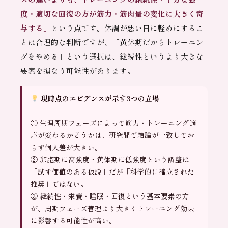
度・適切な回復の方が筋力・筋肉量の変化に大きく寄
与する」
という点です。体調が悪い日に軽めにするこ
とは合理的な判断ですが、「黄体期だからトレーニン
グをやめる」という選択は、継続性というより大きな
要素を損なう可能性があります。
現時点のエビデンスが示す3つの立場
① 生理周期フェーズによって筋力・トレーニング適
応が変わるかどうかは、研究間で結論が一致してお
らず個人差が大きい。
② 卵胞期に高強度・黄体期に低強度という調整は
「試す価値のある仮説」だが「科学的に確立された
推奨」ではない。
③ 継続性・栄養・睡眠・回復という基本要素の方
が、周期フェーズ管理より大きくトレーニング効果
に影響する可能性が高い。