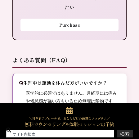
たい
Purchase
よくある質問（FAQ）
生理中は運動を休んだ方がいいですか？
医学的に必須ではありません。月経期には痛み
や倦怠感が強い方もいるため無理は禁物です
が、軽いウォーキングやストレッチ・軽強度の
トレーニングは多くの方に問題ありません。強
＼科学的アプローチで、あなただけの最適なプログラム／
無料カウンセリング
体験セッションの予約
＆
い腹痛・出血量の異常・発熱がある場合は運動
を避け、医療機関に相談することをおすすめし
検索