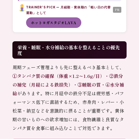
TRAINER’S PICK — 月経期・黄体期の「軽い日の代替
PR
運動」として
ホットヨガスタジオLAVA
栄養・睡眠・水分補給の基本を整えることの優先
度
周期フェーズ管理よりも先に整えるべき基本として、
①タンパク質の確保（体重×1.2〜1.6g/日）・②鉄分
の補完（月経による鉄損失）・③睡眠の質・④水分補
給
があります。特に月経中の鉄分不足は疲労感・パフ
ォーマンス低下に直結するため、赤身肉・レバー・小
松菜・納豆などを意識的に摂ることが重要です。黄体
期の甘いものへの欲求増加には、食物繊維と良質なタ
ンパク質を食事に組み込むことで対処できます。