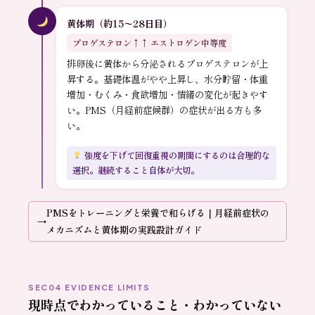
黄体期（約15〜28日目）
プロゲステロン↑↑ エストロゲン中等度
排卵後に黄体から分泌されるプロゲステロンが上
昇する。基礎体温がやや上昇し、水分貯留・体重
増加・むくみ・食欲増加・情緒の変化が起きやす
い。PMS（月経前症候群）の症状が出る方も多
い。
強度を下げて回復重視の期間にするのは合理的な
選択。継続すること自体が大切。
PMSをトレーニングと栄養で和らげる｜月経前症状の
メカニズムと黄体期の実践設計ガイド
SEC04 EVIDENCE LIMITS
現時点でわかっていること・わかっていない