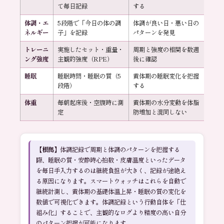
て毎日記録
する
体調・エ
5段階で「今日の体の調
体調が良い日・悪い日の
ネルギー
子」を記録
パターンを発見
トレーニ
実施したセット・重量・
周期と強度の相関を数週
ング強度
主観的強度（RPE）
後に確認
睡眠
睡眠時間・睡眠の質（5
黄体期の睡眠変化を把握
段階）
する
体重
毎朝起床後・空腹時に測
黄体期の水分変動を体脂
定
肪増加と混同しない
【根拠】
体調記録で周期と体調のパターンを把握する
際、睡眠の質・安静時心拍数・皮膚温度といったデータ
を毎日手入力するのは継続負担が大きく、記録が途絶え
る原因になります。スマートウォッチはこれらを自動で
継続計測し、黄体期の基礎体温上昇・睡眠の質の変化を
数値で可視化できます。体調記録という行動自体を「仕
組み化」することで、主観的なログより精度の高い自分
のパターン把握が可能になります。