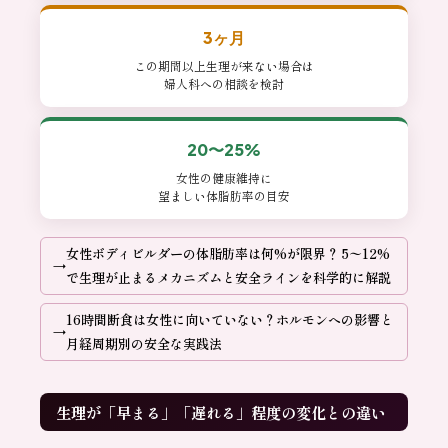
3ヶ月
この期間以上生理が来ない場合は
婦人科への相談を検討
20〜25%
女性の健康維持に
望ましい体脂肪率の目安
女性ボディビルダーの体脂肪率は何%が限界？ 5〜12%
で生理が止まるメカニズムと安全ラインを科学的に解説
16時間断食は女性に向いていない？ホルモンへの影響と
月経周期別の安全な実践法
生理が「早まる」「遅れる」程度の変化との違い