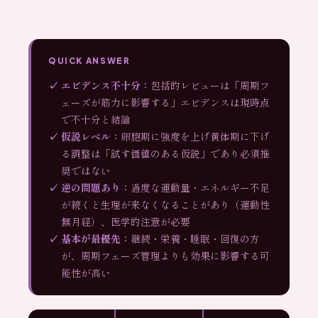
QUICK ANSWER
エビデンス不十分：
包括的レビューは「周期フ
ェーズが筋力に影響する」エビデンスは現時点
で不十分と結論
仮説レベル：
卵胞期に強度を上げ黄体期に下げ
る調整は「試す価値のある仮説」であり必須推
奨ではない
逆の問題あり：
過度な運動量・エネルギー不足
が続くと生理が来なくなることがあり（運動性
無月経）、医学的注意が必要
基本が最優先：
継続・栄養・睡眠・回復の方
が、周期フェーズ管理よりも効果に影響する可
能性が高い