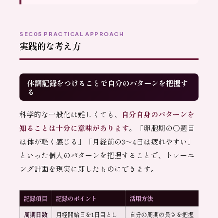
SEC05 PRACTICAL APPROACH
実践的な考え方
体調記録をつけることで自分のパターンを把握す
る
科学的な一般化は難しくても、
自分自身のパターンを
知ることは十分に意味があります
。「卵胞期の○週目
は体が軽く感じる」「月経前の3〜4日は疲れやすい」
といった個人のパターンを把握することで、トレーニ
ング計画を現実に即したものにできます。
記録項目
記録のポイント
活用方法
周期日数
月経開始日を1日目とし
自分の周期の長さを把握