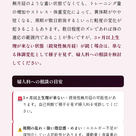
無月経のような重い状態でなくても、トレーニング量
の増加やストレス・体重変化によって、黄体期がやや
短くなる、周期が数日前後するといった軽度の変化が
起きることもあります。数日程度のズレであれば体の
適応の範囲内であることが多いですが、
3ヶ月以上生
理が来ない状態（続発性無月経）が続く場合は、単な
る体調変化として様子を見ず、婦人科への相談を検討
してください。
婦人科への相談の目安
3ヶ月以上生理が来ない：
続発性無月経の可能性があ
ります。自己判断で様子を見ず婦人科を受診してくだ
さい。
周期の乱れ＋強い倦怠感・めまい：
エネルギー不足が
深刻化している可能性があります。運動量と食事量の