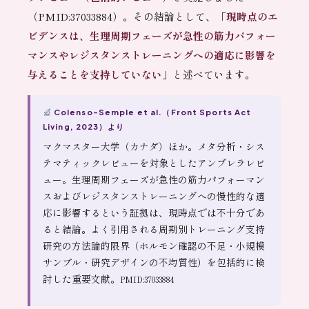
（PMID:37033884）。その結論として、「
現時点のエ
ビデンスは、生理周期フェーズが急性の筋力パフォー
マンスやレジスタンストレーニングへの適応に影響を
与えることを支持していない
」と述べています。
Colenso-Semple et al.（Front Sports Act
Living, 2023）より
マクマスター大学（カナダ）ほか。メタ分析・シス
テマティックレビューを対象としたアンブレラレビ
ュー。生理周期フェーズが急性の筋力パフォーマン
スおよびレジスタンストレーニングへの慢性的な適
応に影響するという証拠は、現時点では不十分であ
ると結論。よく引用される周期別トレーニング支持
研究の方法論的限界（ホルモン確認の不足・小規模
サンプル・研究デザインの不均質性）を包括的に検
討した重要文献。
PMID:37033884