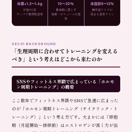
体重×1.2〜1.6g
10〜20%
体脂肪5〜12%
女性の1日
黄体期に落とす
無月経リスクが
タンパク質摂取目安
強度・ボリュームの目
高まる目安ライン
安
SEC01 BACKGROUND
「生理周期に合わせてトレーニングを変える
べき」という考えはどこから来たのか
SNSやフィットネス界隈で広まっている「ホルモ
ン周期トレーニング」の概要
ここ数年でフィットネス界隈やSNSで急速に広まった
のが「ホルモン周期トレーニング（サイクリック・ト
レーニング）」という考え方です。大まかには「卵胞
期（月経開始〜排卵前）はエストロゲンが高く力が出