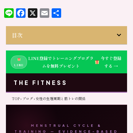
Line
Facebook
X
Email
共
有
目次
LINE登録でトレーニングプログラ
今すぐ登録
LINE
ムを無料プレゼント
する →
THE FITNESS
TOP
›
ブログ
› 女性の生理周期と筋トレの関係
MENSTRUAL CYCLE &
TRAINING — EVIDENCE-BASED