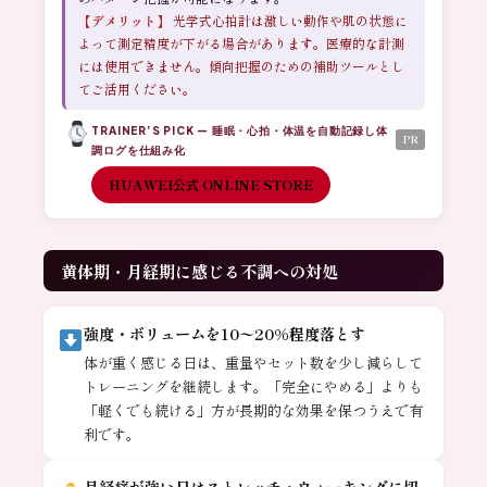
【デメリット】
光学式心拍計は激しい動作や肌の状態に
よって測定精度が下がる場合があります。医療的な計測
には使用できません。傾向把握のための補助ツールとし
てご活用ください。
TRAINER’S PICK — 睡眠・心拍・体温を自動記録し体
PR
調ログを仕組み化
HUAWEI公式 ONLINE STORE
黄体期・月経期に感じる不調への対処
強度・ボリュームを10〜20%程度落とす
体が重く感じる日は、重量やセット数を少し減らして
トレーニングを継続します。「完全にやめる」よりも
「軽くでも続ける」方が長期的な効果を保つうえで有
利です。
月経痛が強い日はストレッチ・ウォーキングに切