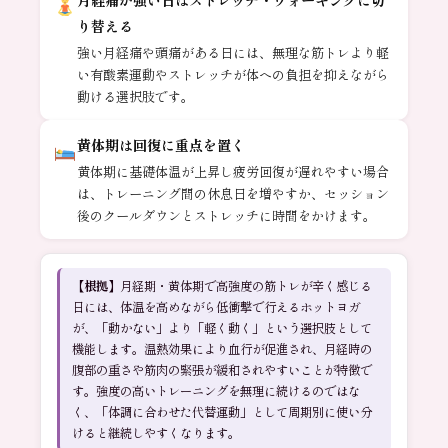
り替える
強い月経痛や頭痛がある日には、無理な筋トレより軽
い有酸素運動やストレッチが体への負担を抑えながら
動ける選択肢です。
黄体期は回復に重点を置く
黄体期に基礎体温が上昇し疲労回復が遅れやすい場合
は、トレーニング間の休息日を増やすか、セッション
後のクールダウンとストレッチに時間をかけます。
【根拠】
月経期・黄体期で高強度の筋トレが辛く感じる
日には、体温を高めながら低衝撃で行えるホットヨガ
が、「動かない」より「軽く動く」という選択肢として
機能します。温熱効果により血行が促進され、月経時の
腹部の重さや筋肉の緊張が緩和されやすいことが特徴で
す。強度の高いトレーニングを無理に続けるのではな
く、「体調に合わせた代替運動」として周期別に使い分
けると継続しやすくなります。