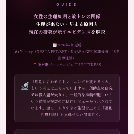
GUIDE
女性の生理周期と筋トレの関係
生理が来ない・早まる原因と
現在の研究が示すエビデンス
を解説
2026年7月更新
✍ Yukkey（NESTA-PFT/SFT・NABBA GPF 2025優勝・18年
指導経験）
調布市パーソナルジム THE FITNESS
「周期に合わせてトレーニングを変えるべき」
という考えは広まっていますが、
現時点の研究
では個人差が大きく、一般的な推奨が難しい
と
いう結論が複数の包括的レビューから示されて
います。逆に、やりすぎが生理を止める「運動
性無月経」も見逃せない問題です。