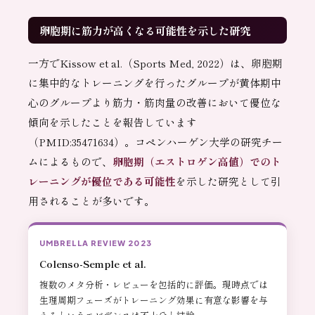
卵胞期に筋力が高くなる可能性を示した研究
一方でKissow et al.（Sports Med, 2022）は、卵胞期
に集中的なトレーニングを行ったグループが黄体期中
心のグループより筋力・筋肉量の改善において優位な
傾向を示したことを報告しています
（PMID:35471634）。コペンハーゲン大学の研究チー
ムによるもので、
卵胞期（エストロゲン高値）でのト
レーニングが優位である可能性
を示した研究として引
用されることが多いです。
UMBRELLA REVIEW 2023
Colenso-Semple et al.
複数のメタ分析・レビューを包括的に評価。現時点では
生理周期フェーズがトレーニング効果に有意な影響を与