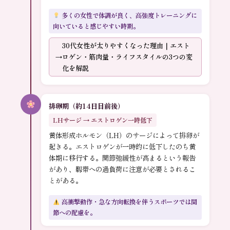
多くの女性で体調が良く、高強度トレーニングに
向いていると感じやすい時期。
30代女性が太りやすくなった理由｜エスト
ロゲン・筋肉量・ライフスタイルの3つの変
化を解説
排卵期（約14日目前後）
LHサージ → エストロゲン一時低下
黄体形成ホルモン（LH）のサージによって排卵が
起きる。エストロゲンが一時的に低下したのち黄
体期に移行する。関節弛緩性が高まるという報告
があり、靱帯への過負荷に注意が必要とされるこ
とがある。
高衝撃動作・急な方向転換を伴うスポーツでは関
節への配慮を。