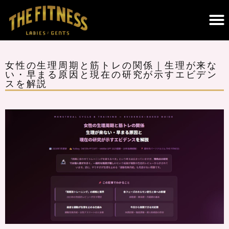
THE FITNESSについて｜調布のパーソナルジム・遺伝子検査×科学的トレーニング
女性の生理周期と筋トレの関係｜生理が来な
い・早まる原因と現在の研究が示すエビデン
スを解説