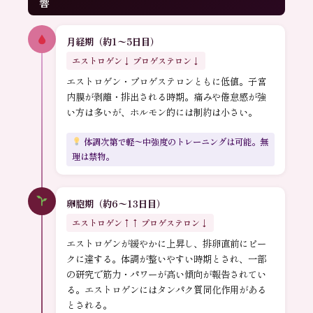
響
月経期（約1〜5日目）
エストロゲン↓ プロゲステロン↓
エストロゲン・プロゲステロンともに低値。子宮
内膜が剥離・排出される時期。痛みや倦怠感が強
い方は多いが、ホルモン的には制約は小さい。
体調次第で軽〜中強度のトレーニングは可能。無
理は禁物。
卵胞期（約6〜13日目）
エストロゲン↑↑ プロゲステロン↓
エストロゲンが緩やかに上昇し、排卵直前にピー
クに達する。体調が整いやすい時期とされ、一部
の研究で筋力・パワーが高い傾向が報告されてい
る。エストロゲンにはタンパク質同化作用がある
とされる。