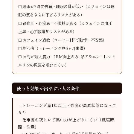
☐ 睡眠が7時間未満・睡眠の質が低い（カフェインは睡
眠の質をさらに下げるリスクがある）
☐ 高血圧・心疾患・不整脈がある（カフェインの血圧
上昇・心拍数増加リスクがある）
☐ カフェイン過敏（コーヒー1杯で動悸・不安感）
☐ 初心者（トレーニング歴6ヶ月未満）
☐ 目的が最大筋力・1RM向上のみ（βアラニン・L-シト
ルリンの恩恵を受けにくい）
使うと効果が出やすい人の条件
・トレーニング歴1年以上・強度が高原状態になって
きた
・仕事後の夜トレで集中力が上がりにくい（就寝時
間に注意）