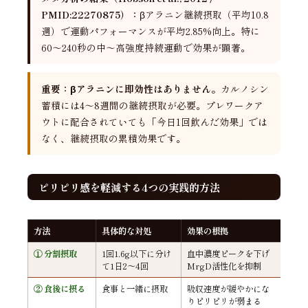
PMID:22270875）：
βアラニン継続摂取（平均10.8
週）で運動パフォーマンスが平均2.85%向上。特に
60〜240秒の中〜高強度持続運動で効果が顕著。
重要：βアラニンに即効性はありません。
カルノシン
蓄積には4〜8週間の継続摂取が必要。プレワークア
ウトに配合されていても「今日1回飲んだ効果」では
なく、継続摂取の累積効果です。
ピリピリ感を軽減する4つの実践的方法
方法
具体的な対処
効果の根拠
① 分割摂取
1回1.6g以下に分け
血中濃度ピークを下げ
て1日2〜4回
MrgD活性化を抑制
② 食後に摂る
食事と一緒に摂取
吸収速度が緩やかにな
りピリピリが弱まる