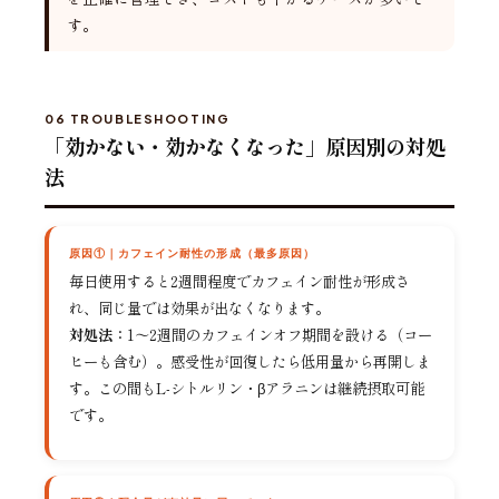
す。
06 TROUBLESHOOTING
「効かない・効かなくなった」原因別の対処
法
原因①｜カフェイン耐性の形成（最多原因）
毎日使用すると2週間程度でカフェイン耐性が形成さ
れ、同じ量では効果が出なくなります。
対処法：
1〜2週間のカフェインオフ期間を設ける（コー
ヒーも含む）。感受性が回復したら低用量から再開しま
す。この間もL-シトルリン・βアラニンは継続摂取可能
です。