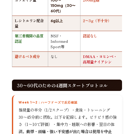
150mg（30〜
60代）
L-シトルリン配合
2〜3g（不十分）
6g以上
量
第三者機関の品質
NSF・
認証なし
認証
Informed
Sport等
避けるべき成分
なし
DMAA・ヨヒンベ・
高用量ナイアシン
30〜60代のための4週間スタートプロトコル
Week 1〜2：ハーフドーズで反応確認
推奨量の半分（1/2スクープ）・食後・トレーニング
30〜45分前に摂取。以下を記録します。ピリピリ感の強
さ（1〜10で評価）・集中力・睡眠への影響・翌日の体
調。
動悸・頭痛・強い不安感が出た場合は使用を中止