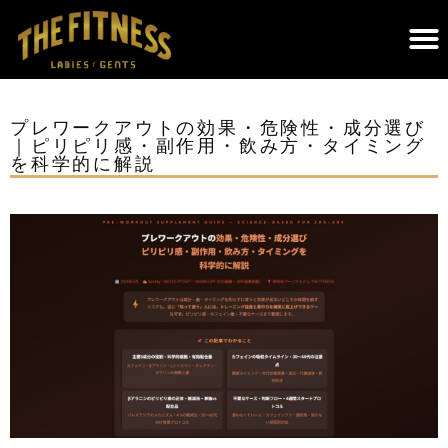
THE FITNESSについて｜調布のパーソナルジム・遺伝子検査×科学的トレーニング
プレワークアウトの効果・危険性・成分選び
｜ピリピリ感・副作用・飲み方・タイミング
を科学的に解説