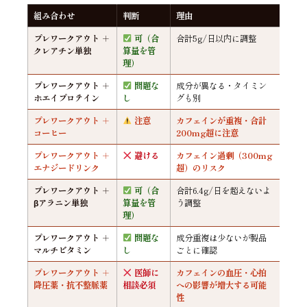
組み合わせ
判断
理由
プレワークアウト ＋
可（合
合計5g/日以内に調整
クレアチン単独
算量を管
理）
プレワークアウト ＋
問題な
成分が異なる・タイミン
ホエイプロテイン
し
グも別
プレワークアウト ＋
注意
カフェインが重複・合計
コーヒー
200mg超に注意
プレワークアウト ＋
避ける
カフェイン過剰（300mg
エナジードリンク
超）のリスク
プレワークアウト ＋
可（合
合計6.4g/日を超えないよ
βアラニン単独
算量を管
う調整
理）
プレワークアウト ＋
問題な
成分重複は少ないが製品
マルチビタミン
し
ごとに確認
プレワークアウト ＋
医師に
カフェインの血圧・心拍
降圧薬・抗不整脈薬
相談必須
への影響が増大する可能
性