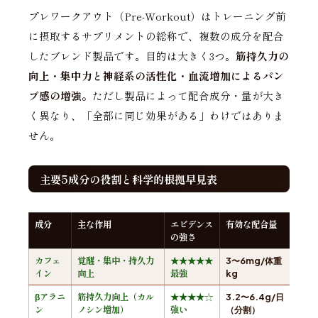
プレワークアウト（Pre-Workout）はトレーニング前
に摂取するサプリメントの総称で、複数の成分を配合
したブレンド製品です。目的は大きく3つ。
筋持久力の
向上・集中力と神経系の活性化・血流増加によるパン
プ感の増強。
ただし製品によって配合成分・量が大き
く異なり、「全部に同じ効果がある」わけではありま
せん。
主要5成分の役割と科学的根拠早見表
成分
主な作用
エビデンス
有効な配合量
の強さ
カフェ
覚醒・集中・持久力
★★★★★
3〜6mg/体重
イン
向上
最強
kg
βアラニ
筋持久力向上（カル
★★★★☆
3.2〜6.4g/日
ン
ノシン増加）
強い
（分割）