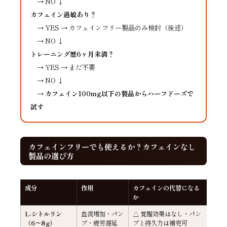
→ NO ↓
カフェイン過敏あり？
→ YES → カフェインフリー製品のみ検討（後述）
→ NO ↓
トレーニング歴6ヶ月未満？
→ YES → まだ不要
→ NO ↓
→
カフェイン100mg以下の製品からハーフドーズで
試す
カフェインフリーでも使えるか？カフェインなし
製品の選び方
成分
作用
カフェインの代替になる
か
L-シトルリン
血流増加・パン
△ 覚醒効果はなし・パン
（6〜8g）
プ・疲労遅延
プと持久力は補完可