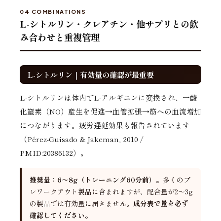
04 COMBINATIONS
L-シトルリン・クレアチン・他サプリとの飲
み合わせと重複管理
L-シトルリン｜有効量の確認が最重要
L-シトルリンは体内でL-アルギニンに変換され、一酸
化窒素（NO）産生を促進→血管拡張→筋への血流増加
につながります。疲労遅延効果も報告されています
（Pérez-Guisado & Jakeman, 2010 /
PMID:20386132）。
推奨量：6〜8g（トレーニング60分前）。
多くのプ
レワークアウト製品に含まれますが、配合量が2〜3g
の製品では有効量に届きません。
成分表で量を必ず
確認してください。