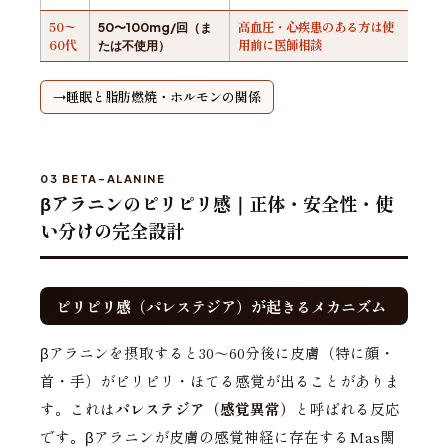
50〜
高血圧・心疾患のある方は使
50〜100mg/回（ま
60代
用前に医師相談
たは不使用）
睡眠と脂肪燃焼・ホルモンの関係
03 BETA-ALANINE
βアラニンのピリピリ感｜正体・安全性・使
い分けの完全設計
ピリピリ感（パレステジア）が起きるメカニズム
βアラニンを摂取すると30〜60分後に皮膚（特に顔・
首・手）がピリピリ・ほてる感覚が出ることがありま
す。これは
パレステジア（感覚異常）
と呼ばれる反応
です。βアラニンが皮膚の感覚神経に存在するMas関