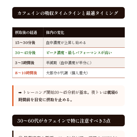
カフェインの吸収タイムラインと最適タイミング
摂取後の経過
体内の変化
15〜30分後
血中濃度が上昇し始める
30〜45分後
ピーク濃度・最もパフォーマンスが高い
3〜5時間後
半減期（血中濃度が半分に）
8〜10時間後
大部分が代謝（個人差大）
➡ トレーニング開始30〜45分前が基本。夜トレは
就寝6
時間前を目安に摂取を止める。
30〜60代がカフェインで特に注意すべき3点