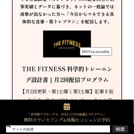
筆実績とデータに基づき、ネットの一般論では
成果が出なかった方へ「今日からマネできる具
体的な食事・筋トレプラン」を配信します。
980Yen
monthly
THE FITNESS 科学的トレーニン
グ設計書｜月2回配信プログラム
【月2回更新・第1土曜と第3土曜】記事を読
んで「で、自分は何をすればいい？」と思
ったら、 THE FITNESSの月額マガジン
＼科学的アプローチで、あなただけの最適なプログラム／
では、毎月2回「今月実践すべき食事・筋ト
無料カウンセリング
体験セッションの予約
＆
レの具体的設計」をお届けしています。一
検索