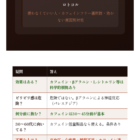
ロトコル
使わなくていい人・カフェインフリー選択肢・効か
ない原因別対処
疑問
答え
効果はある？
カフェイン・βアラニン・L-シトルリン等は
科学的根拠あり
ピリピリ感は危
危険ではない。βアラニンによる神経反応
険？
（パレステジア）
何分前に飲む？
カフェインは30〜45分前が基本
30〜60代に向い
カフェイン低量製品なら使える。条件あり
てる？
不要な人は？
高血圧・心疾患・睡眠不足・カフェイン過