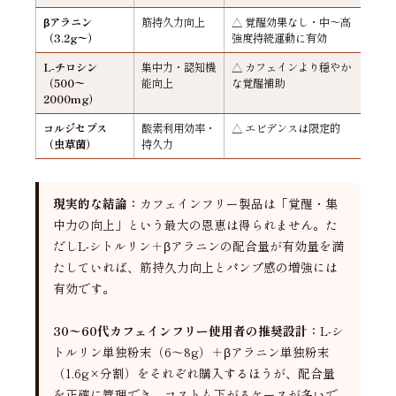
βアラニン
筋持久力向上
△ 覚醒効果なし・中〜高
（3.2g〜）
強度持続運動に有効
L-チロシン
集中力・認知機
△ カフェインより穏やか
（500〜
能向上
な覚醒補助
2000mg）
コルジセプス
酸素利用効率・
△ エビデンスは限定的
（虫草菌）
持久力
現実的な結論：
カフェインフリー製品は「覚醒・集
中力の向上」という最大の恩恵は得られません。た
だしL-シトルリン＋βアラニンの配合量が有効量を満
たしていれば、筋持久力向上とパンプ感の増強には
有効です。
30〜60代カフェインフリー使用者の推奨設計：
L-シ
トルリン単独粉末（6〜8g）＋βアラニン単独粉末
（1.6g×分割）をそれぞれ購入するほうが、配合量
を正確に管理でき、コストも下がるケースが多いで