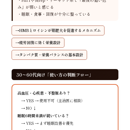
・HIITや高rep・サーキット系で「最後の追い込
み」が弱いと感じる
・睡眠・食事・回復が十分に整っている
HMBとロイシンが筋肥大を促進するメカニズム
疲労回復に効く栄養設計
タンパク質・栄養バランスの基本設計
30〜60代向け「使い方の判断フロー」
高血圧・心疾患・不整脈あり？
→ YES → 使用不可（主治医に相談）
→ NO ↓
睡眠6時間未満が続いている？
→ YES → まず睡眠改善を優先