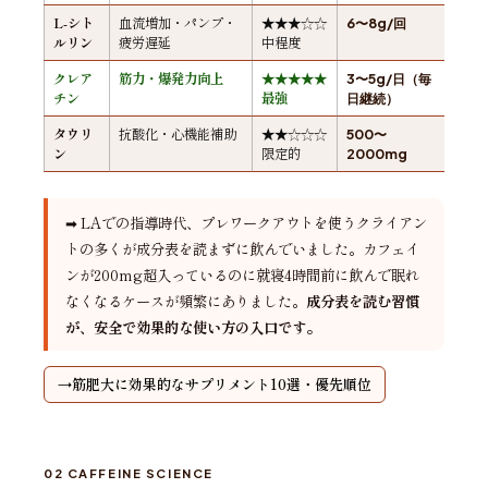
L-シト
血流増加・パンプ・
★★★☆☆
6〜8g/回
ルリン
疲労遅延
中程度
クレア
筋力・爆発力向上
★★★★★
3〜5g/日（毎
チン
最強
日継続）
タウリ
抗酸化・心機能補助
★★☆☆☆
500〜
ン
限定的
2000mg
➡ LAでの指導時代、プレワークアウトを使うクライアン
トの多くが成分表を読まずに飲んでいました。カフェイ
ンが200mg超入っているのに就寝4時間前に飲んで眠れ
なくなるケースが頻繁にありました。
成分表を読む習慣
が、安全で効果的な使い方の入口です。
筋肥大に効果的なサプリメント10選・優先順位
02 CAFFEINE SCIENCE