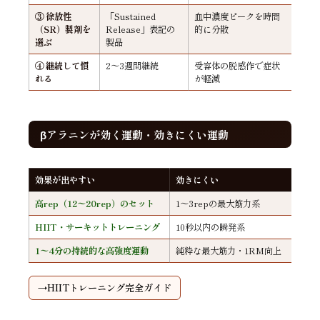
③ 徐放性
「Sustained
血中濃度ピークを時間
（SR）製剤を
Release」表記の
的に分散
選ぶ
製品
④ 継続して慣
2〜3週間継続
受容体の脱感作で症状
れる
が軽減
βアラニンが効く運動・効きにくい運動
効果が出やすい
効きにくい
高rep（12〜20rep）のセット
1〜3repの最大筋力系
HIIT・サーキットトレーニング
10秒以内の瞬発系
1〜4分の持続的な高強度運動
純粋な最大筋力・1RM向上
HIITトレーニング完全ガイド