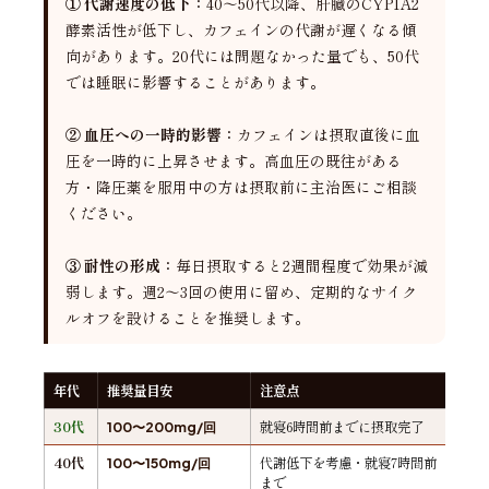
① 代謝速度の低下：
40〜50代以降、肝臓のCYP1A2
酵素活性が低下し、カフェインの代謝が遅くなる傾
向があります。20代には問題なかった量でも、50代
では睡眠に影響することがあります。
② 血圧への一時的影響：
カフェインは摂取直後に血
圧を一時的に上昇させます。高血圧の既往がある
方・降圧薬を服用中の方は摂取前に主治医にご相談
ください。
③ 耐性の形成：
毎日摂取すると2週間程度で効果が減
弱します。週2〜3回の使用に留め、定期的なサイク
ルオフを設けることを推奨します。
年代
推奨量目安
注意点
30代
就寝6時間前までに摂取完了
100〜200mg/回
40代
代謝低下を考慮・就寝7時間前
100〜150mg/回
まで