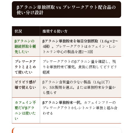
βアラニン単独摂取 vs プレワークアウト配合品の
使い分け設計
状況
推奨する使い方
βアラニンの
βアラニン単独粉末を毎日分割摂取（1.6g×2〜
継続摂取を優
4回）
。プレワークアウトはカフェイン・L-シ
先したい
トルリン中心の製品を週2〜3回
プレワークア
プレワークアウトのβアラニン量を確認し、残
ウトとまとめ
りを単独粉末で補完。食後に摂取してピリピリ
て使いたい
軽減
ピリピリ感が
βアラニン含有量の少ない製品（1.6g以下）
嫌で使えない
か、SR製剤を選ぶ。または単独粉末を少量か
ら慣らす
カフェイン不
βアラニン単独粉末一択
。カフェインフリーの
要だがβアラ
プレワークアウトかL-シトルリン単独と組み合
ニンは使いた
わせる
い