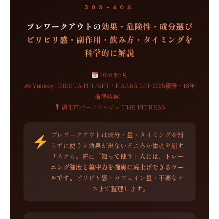
30S–60S
プレワークアウトの
効果・危険性・成分選び
ピリピリ感・副作用・飲み方・タイミングを
科学的に解説
2026年5月
✍ Yukkey（NESTA-PFT/SFT・NABBA GPF 2025優勝・18年
指導経験）
調布市パーソナルジム THE FITNESS
プレワークアウトは成分・量・タイミングを知
らずに使うと効果が出ないどころか体調を崩す
リスクも。逆に
「知って使う」人には、トレー
ニング強度と集中力を確実に底上げできるツー
ルです。
ピリピリ感・カフェイン量・不要なケ
ースまで整理します。