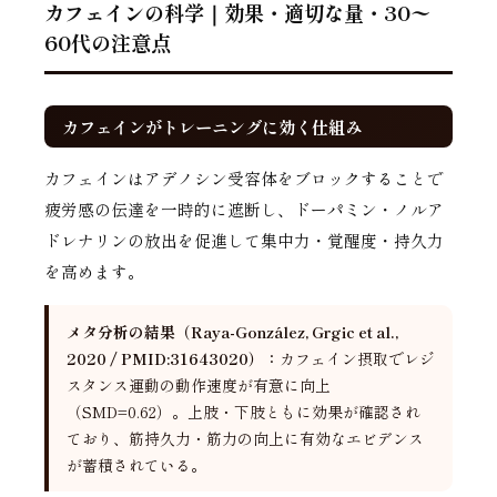
カフェインの科学｜効果・適切な量・30〜
60代の注意点
カフェインがトレーニングに効く仕組み
カフェインはアデノシン受容体をブロックすることで
疲労感の伝達を一時的に遮断し、ドーパミン・ノルア
ドレナリンの放出を促進して集中力・覚醒度・持久力
を高めます。
メタ分析の結果（Raya-González, Grgic et al.,
2020 / PMID:31643020）：
カフェイン摂取でレジ
スタンス運動の動作速度が有意に向上
（SMD=0.62）。上肢・下肢ともに効果が確認され
ており、筋持久力・筋力の向上に有効なエビデンス
が蓄積されている。