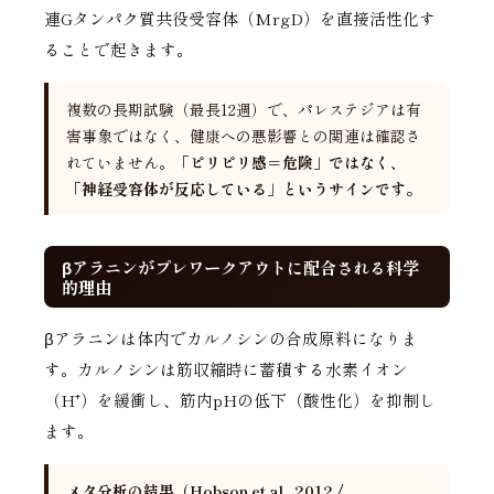
連Gタンパク質共役受容体（MrgD）を直接活性化す
ることで起きます。
複数の長期試験（最長12週）で、パレステジアは有
害事象ではなく、健康への悪影響との関連は確認さ
れていません。
「ピリピリ感＝危険」ではなく、
「神経受容体が反応している」というサインです。
βアラニンがプレワークアウトに配合される科学
的理由
βアラニンは体内でカルノシンの合成原料になりま
す。カルノシンは筋収縮時に蓄積する水素イオン
（H⁺）を緩衝し、筋内pHの低下（酸性化）を抑制し
ます。
メタ分析の結果（Hobson et al., 2012 /