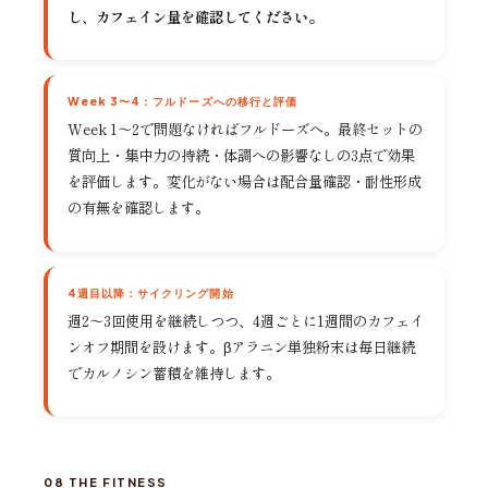
し、カフェイン量を確認してください。
Week 3〜4：フルドーズへの移行と評価
Week 1〜2で問題なければフルドーズへ。最終セットの
質向上・集中力の持続・体調への影響なしの3点で効果
を評価します。変化がない場合は配合量確認・耐性形成
の有無を確認します。
4週目以降：サイクリング開始
週2〜3回使用を継続しつつ、4週ごとに1週間のカフェイ
ンオフ期間を設けます。βアラニン単独粉末は毎日継続
でカルノシン蓄積を維持します。
08 THE FITNESS