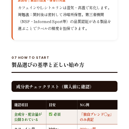
原因④｜製品の品質・保管の問題
カフェインやL-シトルリンは湿気・高温で劣化します。
対処法：
開封後は密封して冷暗所保管。第三者機関
（NSF・Informed Sport等）の品質認証がある製品を
選ぶことでラベルの精度を担保できます。
07 HOW TO START
製品選びの基準と正しい始め方
成分表チェックリスト（購入前に確認）
確認項目
目安
NG例
全成分・配合量が
必須
「独自ブレンド○g」
公開されている
のみ表記
カフェイン量
200mg超
100〜