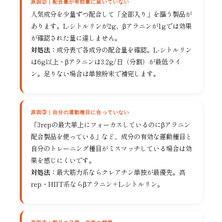
原因②｜配合量が有効量に届いていない
人気成分を少量ずつ配合して「全部入り」を謳う製品が
あります。L-シトルリンが2g、βアラニンが1gでは効果
が確認された量に達しません。
対処法：
成分表で各成分の配合量を確認。L-シトルリン
は6g以上・βアラニンは3.2g/日（分割）が最低ライ
ン。足りない場合は単独粉末で補完します。
原因③｜自分の運動種目に合っていない
「3repの最大挙上にフォーカスしているのにβアラニン
配合製品を使っている」など、成分の有効な運動種目と
自分のトレーニング種目がミスマッチしている場合は効
果を感じにくいです。
対処法：
最大筋力系ならクレアチン単独が最優先。高
rep・HIIT系ならβアラニン＋L-シトルリン。