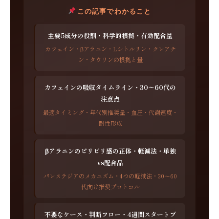
この記事でわかること
主要5成分の役割・科学的根拠・有効配合量
カフェイン・βアラニン・Lシトルリン・クレアチ
ン・タウリンの根拠と量
カフェインの吸収タイムライン・30〜60代の
注意点
最適タイミング・年代別推奨量・血圧・代謝速度・
耐性形成
βアラニンのピリピリ感の正体・軽減法・単独
vs配合品
パレステジアのメカニズム・4つの軽減法・30〜60
代向け推奨プロトコル
不要なケース・判断フロー・4週間スタートプ