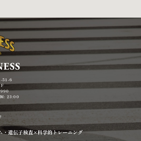
NESS
51-6
1F
0990
M: 23:00
ジ
ルジム・遺伝子検査×科学的トレーニング