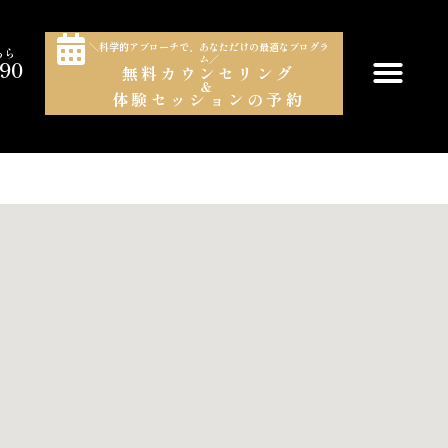
＼科学的アプローチで、あなただけの最適なプログラ
ちら
ム／
990
無料カウンセリング
＆
）
体験セッションの予約