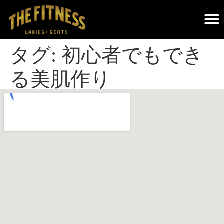
THE FITNESSについて｜調布のパーソナルジム・遺伝子検査×科学的トレーニング
タグ:
初心者でもでき
る美肌作り