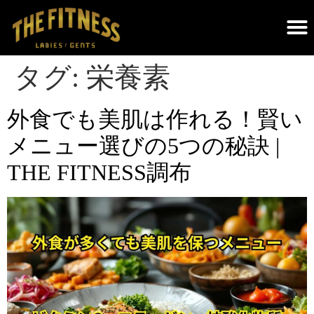
THE FITNESSについて｜調布のパーソナルジム・遺伝子検査×科学的トレーニング
タグ:
栄養素
外食でも美肌は作れる！賢い
メニュー選びの5つの秘訣 |
THE FITNESS調布