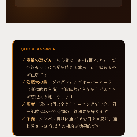
QUICK ANSWER
重量の選び方：
初心者は「8〜12回×3セットで
最終セットに余裕を感じる重量」から始めるの
が正解です
筋肥大の鍵：
プログレッシブオーバーロード
（漸進的過負荷）で段階的に負荷を上げること
が筋肥大の鍵になります
頻度：
週2〜3回の全身トレーニングで十分。同
一部位は48〜72時間の回復期間を守ります
栄養：
タンパク質は体重×1.6g/日を目安に、運
動後30〜60分以内の補給が効果的です