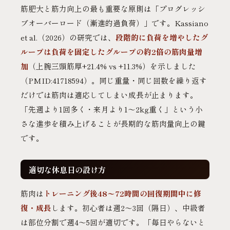
筋肥大と筋力向上の最も重要な原則は「プログレッシ
ブオーバーロード（漸進的過負荷）」です。Kassiano
et al.（2026）の研究では、
段階的に負荷を増やしたグ
ループは負荷を固定したグループの約2倍の筋肉量増
加
（上腕三頭筋厚+21.4% vs +11.3%）を示しました
（PMID:41718594）。同じ重量・同じ回数を繰り返す
だけでは筋肉は適応してしまい成長が止まります。
「先週より1回多く・来月より1〜2kg重く」という小
さな進歩を積み上げることが長期的な筋肉量向上の鍵
です。
適切な休息日の設け方
筋肉は
トレーニング後48〜72時間の回復期間中に修
復・成長
します。初心者は週2〜3回（隔日）、中級者
は部位分割で週4〜5回が適切です。「毎日やらないと