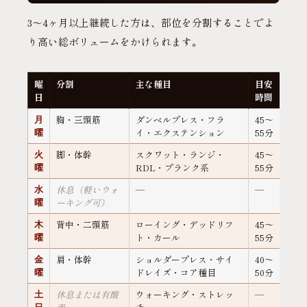
3〜4ヶ月以上継続した方は、部位を分割することでよ
り高い総ボリュームをかけられます。
曜
分割
主な種目
目安
日
時間
胸・三頭筋
ダンベルプレス・フラ
45〜
月
イ・エクステンション
55分
曜
脚・体幹
スクワット・ランジ・
45〜
火
RDL・プランク系
55分
曜
休息（軽いウォ
—
—
水
ーキング可）
曜
背中・二頭筋
ローイング・デッドリフ
45〜
木
ト・カール
55分
曜
肩・体幹
ショルダープレス・サイ
40〜
金
ドレイズ・コア種目
50分
曜
休息または有酸
ウォーキング・ストレッ
—
土