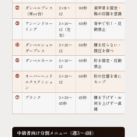
ダンベルプレス
3×8〜
90秒
肩甲骨を固定・
②
（床or台）
12
胸の収縮を意識
ワンハンドロー
3×10〜
60秒
背中で引く・反
③
イング
12（左
動禁止
右）
ダンベルショル
3×10〜
60秒
腰を反らない・
④
ダープレス
12
腹圧を保つ
ダンベルカール
3×10〜
60秒
肘を固定・反動
⑤
12
禁止
オーバーヘッド
3×10〜
60秒
肘の位置を常に
⑥
エクステンショ
12
キープ
ン
プランク
3×30〜
45秒
腰を下げず・お
⑦
45秒
尻を上げず一直
線
中級者向け分割メニュー（週3〜4回）