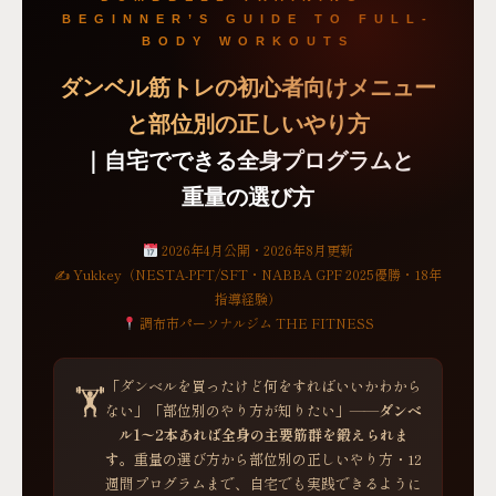
BEGINNER’S GUIDE TO FULL-
BODY WORKOUTS
ダンベル筋トレの初心者向けメニュー
と部位別の正しいやり方
｜自宅でできる全身プログラムと
重量の選び方
2026年4月公開・2026年8月更新
✍ Yukkey（NESTA-PFT/SFT・NABBA GPF 2025優勝・18年
指導経験）
調布市パーソナルジム THE FITNESS
「ダンベルを買ったけど何をすればいいかわから
🏋️
ない」「部位別のやり方が知りたい」——
ダンベ
ル1〜2本あれば全身の主要筋群を鍛えられま
す
。重量の選び方から部位別の正しいやり方・12
週間プログラムまで、自宅でも実践できるように