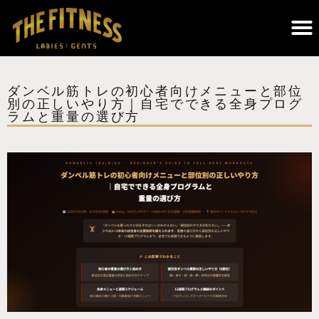
THE FITNESSについて｜調布のパーソナルジム・遺伝子検査×科学的トレーニング
ダンベル筋トレの初心者向けメニューと部位
別の正しいやり方｜自宅でできる全身プログ
ラムと重量の選び方