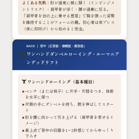
よくある失敗：
肘が過度に横に開く（インピンジメ
ントリスク）・肩甲骨が浮く・腰が過剰に反る。
「肩甲骨を台の上に乗せる感覚」で胸を張った姿勢
を維持することがフォームの鍵。初心者は床プレス
（床に仰向け）から始めると安全。
BACK ｜ 背中（広背筋・僧帽筋・菱形筋）
ワンハンドダンベルローイング・ルーマニア
ンデッドリフト
🏋️ ワンハンドローイング（基本種目）
ベンチ（または椅子）に片手・片膝をつき、体幹
を水平に保つ
対側の手にダンベルを持ち、腕を伸ばしてスター
ト
肘を腰に向かって引き上げる（肩甲骨を寄せるイ
メージ）
最上点で背中の収縮を1〜2秒感じてからゆっくり
下ろす