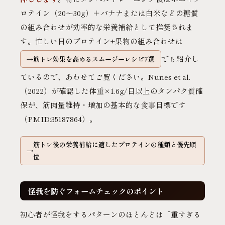
ロテイン（20〜30g）＋バナナまたは白米などの糖質
の組み合わせが効率的な栄養補給として推奨されま
す。忙しい日のプロテイン+果物の組み合わせは
でも紹介し
筋トレ効果を高めるスムージーレシピ7選
ているので、あわせてご覧ください。Nunes et al.
（2022）が確認した体重×1.6g/日以上のタンパク質確
保が、筋肉量維持・増加の基本的な食事目標です
（PMID:35187864）。
筋トレ後の栄養補給に適したプロテインの種類と優先順
位
怪我を防ぐフォームチェックのポイント
初心者が怪我をするパターンのほとんどは「重すぎる