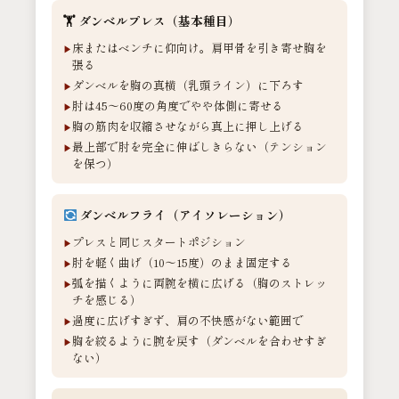
🏋️ ダンベルプレス（基本種目）
床またはベンチに仰向け。肩甲骨を引き寄せ胸を
張る
ダンベルを胸の真横（乳頭ライン）に下ろす
肘は45〜60度の角度でやや体側に寄せる
胸の筋肉を収縮させながら真上に押し上げる
最上部で肘を完全に伸ばしきらない（テンション
を保つ）
ダンベルフライ（アイソレーション）
プレスと同じスタートポジション
肘を軽く曲げ（10〜15度）のまま固定する
弧を描くように両腕を横に広げる（胸のストレッ
チを感じる）
過度に広げすぎず、肩の不快感がない範囲で
胸を絞るように腕を戻す（ダンベルを合わせすぎ
ない）