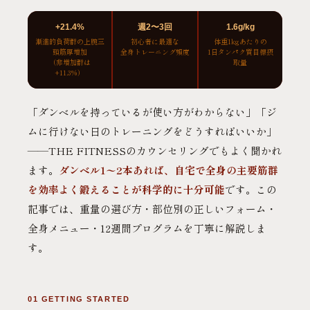
+21.4%
週2〜3回
1.6g/kg
漸進的負荷群の上腕三
初心者に最適な
体重1kgあたりの
頭筋厚増加
全身トレーニング頻度
1日タンパク質目標摂
（非増加群は
取量
+11.3%）
「ダンベルを持っているが使い方がわからない」「ジ
ムに行けない日のトレーニングをどうすればいいか」
——THE FITNESSのカウンセリングでもよく聞かれ
ます。
ダンベル1〜2本あれば、自宅で全身の主要筋群
を効率よく鍛えることが科学的に十分可能
です。この
記事では、重量の選び方・部位別の正しいフォーム・
全身メニュー・12週間プログラムを丁寧に解説しま
す。
01 GETTING STARTED