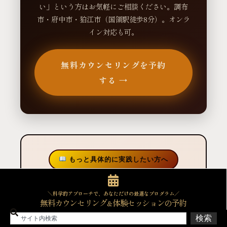
い」という方はお気軽にご相談ください。調布
市・府中市・狛江市（国領駅徒歩8分）。オンラ
イン対応も可。
無料カウンセリングを予約
する →
もっと具体的に実践したい方へ
【月2回更新・第1土曜と第3土曜】理想の体と
＼科学的アプローチで、あなただけの最適なプログラム／
健康を最短で手に入れる実践ノウハウをお届け
無料カウンセリング
体験セッションの予約
＆
する月額限定マガジンです。900記事以上の執
検索
筆実績とデータに基づき、ネットの一般論では