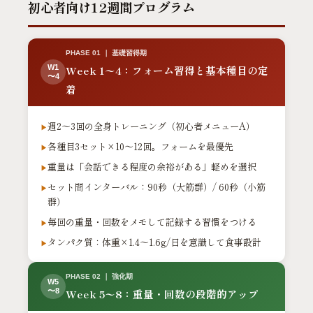
初心者向け12週間プログラム
PHASE 01 ｜ 基礎習得期
Week 1〜4：フォーム習得と基本種目の定
W1
〜4
着
週2〜3回の全身トレーニング（初心者メニューA）
各種目3セット×10〜12回。フォームを最優先
重量は「会話できる程度の余裕がある」軽めを選択
セット間インターバル：90秒（大筋群）/ 60秒（小筋
群）
毎回の重量・回数をメモして記録する習慣をつける
タンパク質：体重×1.4〜1.6g/日を意識して食事設計
PHASE 02 ｜ 強化期
W5
〜8
Week 5〜8：重量・回数の段階的アップ