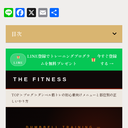
Line
Facebook
X
Email
共
有
目次
LINE登録でトレーニングプログラ
今すぐ登録
LINE
ムを無料プレゼント
する →
THE FITNESS
TOP
>
ブログ
> ダンベル筋トレの初心者向けメニューと部位別の正
しいやり方
DUMBBELL TRAINING —