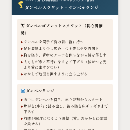
LEGS ｜ 脚（大腿四頭筋・ハムストリングス・臀筋）
ダンベルスクワット・ダンベルランジ
🏋️ ダンベルゴブレットスクワット（初心者推
奨）
ダンベルを両手で胸の前に縦に持つ
足を肩幅より少し広め・つま先はやや外向き
胸を張り、背中のアーチを保ちながら腰を落とす
太ももが床と平行になるまで下げる（膝がつま先
より前に出すぎない）
かかとで地面を押すように立ち上がる
ダンベルランジ
両手にダンベルを持ち、直立姿勢からスタート
片足を1歩前に踏み出し、後ろ膝を床ギリギリまで
下ろす
前膝が90度になるよう調整（前足のかかとに体重
を乗せる）