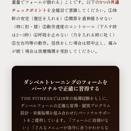
重量でフォームが崩れる」ことです。以下の
5つの共通
チェックポイント
を全種目で意識してください。①体
幹の安定（腹圧を入れる）②関節を過伸展させない
（特に肘・膝）③動作速度のコントロール（下ろす時
は2〜3秒）④呼吸を止めない（力を入れる時に吐く）
⑤左右均等の動作。怪我をした場合は即中止し、痛み
が続く場合は医療機関を受診してください。
ダンベルトレーニングのフォームを
パーソナルで正確に習得する
THE FITNESSでは18年の指導経験をもとに、
ダンベルフォームの正確な習得・個別プログラム
設計・栄養指導を組み合わせたパーソナルサポー
トをご提供しています。「フォームに自信がな
い」「どんなメニューが自分に合うかわからな