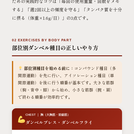
ための実践的なコツは「毎回の使用重量・回数をメモ
する」「週2回以上の頻度を守る」「タンパク質を十分
に摂る（体重×1.6g/日）」の3点です。
02 EXERCISES BY BODY PART
部位別ダンベル種目の正しいやり方
部位別種目を始める前に：
コンパウンド種目（多
関節運動）を先に行い、アイソレーション種目（単
関節運動）を後に行う順番が基本です。大きな筋群
（胸・背中・脚）から始め、小さな筋群（腕・肩）
で終わる順番が効率的です。
CHEST ｜ 胸（大胸筋・前鋸筋）
ダンベルプレス・ダンベルフライ