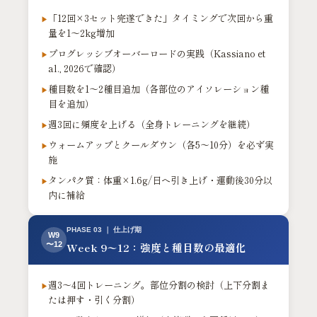
「12回×3セット完遂できた」タイミングで次回から重
量を1〜2kg増加
プログレッシブオーバーロードの実践（Kassiano et
al., 2026で確認）
種目数を1〜2種目追加（各部位のアイソレーション種
目を追加）
週3回に頻度を上げる（全身トレーニングを継続）
ウォームアップとクールダウン（各5〜10分）を必ず実
施
タンパク質：体重×1.6g/日へ引き上げ・運動後30分以
内に補給
PHASE 03 ｜ 仕上げ期
W9
〜12
Week 9〜12：強度と種目数の最適化
週3〜4回トレーニング。部位分割の検討（上下分割ま
たは押す・引く分割）