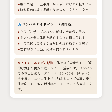
腰を固定し、上半身（肩から）だけを回転させる
腹斜筋の収縮を意識しながらゆっくり左右交互に
ダンベルサイドベント（腹斜筋）
立位で片手にダンベル。反対の手は頭の後ろ
ダンベル側の体側を縮めるように横に倒れる
元の位置に戻るとき反対側の腹斜筋で引き戻す
左右均等に実施。反動を使わずゆっくりと
コアトレーニングの原則：
体幹は「安定性」と「動
的な力」の両方を鍛えることが重要です。ダンベル
での種目に加え、プランク（30〜60秒×3セット）
を全身メニューの仕上げに加えることで体幹の安定
性が向上し、他の種目のパフォーマンスも高まりま
す。