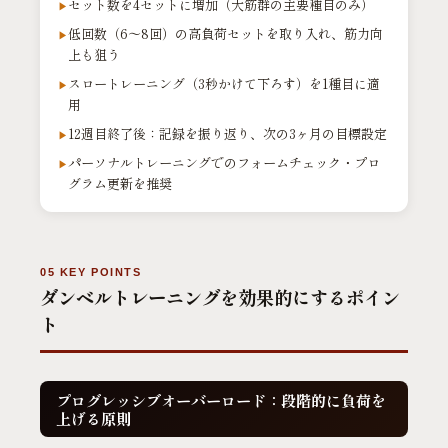
セット数を4セットに増加（大筋群の主要種目のみ）
低回数（6〜8回）の高負荷セットを取り入れ、筋力向
上も狙う
スロートレーニング（3秒かけて下ろす）を1種目に適
用
12週目終了後：記録を振り返り、次の3ヶ月の目標設定
パーソナルトレーニングでのフォームチェック・プロ
グラム更新を推奨
05 KEY POINTS
ダンベルトレーニングを効果的にするポイン
ト
プログレッシブオーバーロード：段階的に負荷を
上げる原則