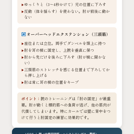
ゆっくりと（3〜4秒かけて）元の位置に下ろす
反動（体を揺らす）を使わない。肘が前後に動か
ない
オーバーヘッドエクステンション（三頭筋）
座位または立位。両手でダンベルを頭上に持つ
肘を耳の横に固定し、上腕を垂直に保つ
肘から先だけを後ろに下ろす（肘が横に開かな
い）
三頭筋のストレッチを感じる位置まで下ろしてか
ら押し上げる
肘は常に耳の横の位置をキープ
ポイント：
腕のトレーニングは「肘の固定」が最重
要。肘が動くと標的筋への負荷が逃げ、他の筋肉が
代償してしまいます。特にカールでは壁に背中をつ
けて行うと肘固定の練習に効果的です。