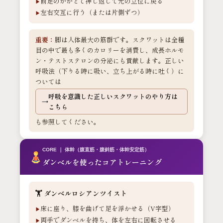
前足のかかとで押し返して元の立位に戻る
左右交互に行う（または片側ずつ）
重要：
脚は人体最大の筋群です。スクワットは全種
目の中で最も多くのカロリーを消費し、成長ホルモ
ン・テストステロンの分泌にも貢献します。正しい
呼吸法（下りる時に吸い、立ち上がる時に吐く）に
ついては
呼吸を意識した正しいスクワットのやり方は
こちら
も参照してください。
CORE ｜ 体幹（腹直筋・腹斜筋・体幹安定筋）
ダンベルを使ったコアトレーニング
🏋️ ダンベルロシアンツイスト
床に座り、膝を曲げて足を浮かせる（V字型）
両手でダンベルを持ち、体を左右に回転させる