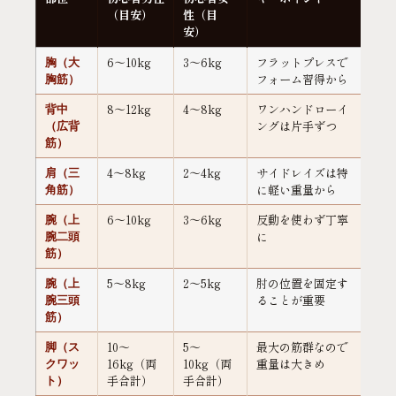
（目安）
性（目
安）
6〜10kg
3〜6kg
フラットプレスで
胸（大
フォーム習得から
胸筋）
8〜12kg
4〜8kg
ワンハンドローイ
背中
ングは片手ずつ
（広背
筋）
4〜8kg
2〜4kg
サイドレイズは特
肩（三
に軽い重量から
角筋）
6〜10kg
3〜6kg
反動を使わず丁寧
腕（上
に
腕二頭
筋）
5〜8kg
2〜5kg
肘の位置を固定す
腕（上
ることが重要
腕三頭
筋）
10〜
5〜
最大の筋群なので
脚（ス
16kg（両
10kg（両
重量は大きめ
クワッ
手合計）
手合計）
ト）