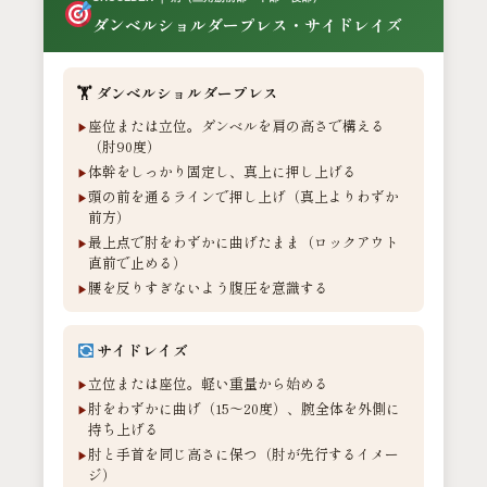
ダンベルショルダープレス・サイドレイズ
🏋️ ダンベルショルダープレス
座位または立位。ダンベルを肩の高さで構える
（肘90度）
体幹をしっかり固定し、真上に押し上げる
頭の前を通るラインで押し上げ（真上よりわずか
前方）
最上点で肘をわずかに曲げたまま（ロックアウト
直前で止める）
腰を反りすぎないよう腹圧を意識する
サイドレイズ
立位または座位。軽い重量から始める
肘をわずかに曲げ（15〜20度）、腕全体を外側に
持ち上げる
肘と手首を同じ高さに保つ（肘が先行するイメー
ジ）