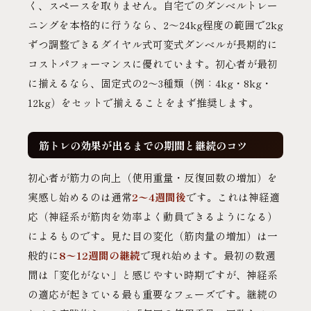
く、スペースを取りません。自宅でのダンベルトレー
ニングを本格的に行うなら、2〜24kg程度の範囲で2kg
ずつ調整できるダイヤル式可変式ダンベルが長期的に
コストパフォーマンスに優れています。初心者が最初
に揃えるなら、固定式の2〜3種類（例：4kg・8kg・
12kg）をセットで揃えることをまず推奨します。
筋トレの効果が出るまでの期間と継続のコツ
初心者が筋力の向上（使用重量・反復回数の増加）を
実感し始めるのは通常
2〜4週間後
です。これは神経適
応（神経系が筋肉を効率よく動員できるようになる）
によるものです。見た目の変化（筋肉量の増加）は一
般的に
8〜12週間の継続
で現れ始めます。最初の数週
間は「変化がない」と感じやすい時期ですが、神経系
の適応が起きている最も重要なフェーズです。継続の