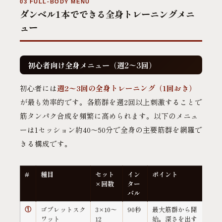
03 FULL-BODY MENU
ダンベル1本でできる全身トレーニングメニ
ュー
初心者向け全身メニュー（週2〜3回）
初心者には
週2〜3回の全身トレーニング（1回おき）
が最も効率的です。各筋群を週2回以上刺激することで
筋タンパク合成を頻繁に高められます。以下のメニュ
ーは1セッション約40〜50分で全身の主要筋群を網羅で
きる構成です。
#
種目
セット
イン
ポイント
×回数
ター
バル
ゴブレットスク
3×10〜
90秒
最大筋群から開
①
ワット
12
始。深さを出す