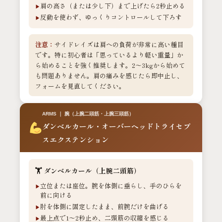
肩の高さ（または少し下）まで上げたら2秒止める
反動を使わず、ゆっくりコントロールして下ろす
注意：
サイドレイズは肩への負荷が非常に高い種目
です。特に初心者は「思っているより軽い重量」か
ら始めることを強く推奨します。2〜3kgから始めて
も問題ありません。肩の痛みを感じたら即中止し、
フォームを見直してください。
ARMS ｜ 腕（上腕二頭筋・上腕三頭筋）
ダンベルカール・オーバーヘッドトライセプ
スエクステンション
🏋️ ダンベルカール（上腕二頭筋）
立位または座位。腕を体側に垂らし、手のひらを
前に向ける
肘を体側に固定したまま、前腕だけを曲げる
最上点で1〜2秒止め、二頭筋の収縮を感じる