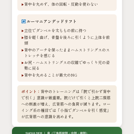
背中を丸めず、体の回転・反動を使わない
ルーマニアンデッドリフト
立位でダンベルを太ももの前に持つ
膝を軽く曲げ、骨盤を後ろに引くように上体を前
傾
背中のアーチを保ったままハムストリングスのス
トレッチを感じる
お尻・ハムストリングスの収縮でゆっくり元の姿
勢に戻る
背中を丸めることが最大のNG
ポイント：
背中のトレーニングは「腕で引かず背中
で引く」意識が最重要。腕だけで引くと上腕二頭筋
への刺激が増え、広背筋への負荷が減ります。ロー
イング系の種目では「小指でダンベルを引く感覚」
が広背筋への意識を高めます。
SHOULDER ｜ 肩（三角筋前部・中部・後部）