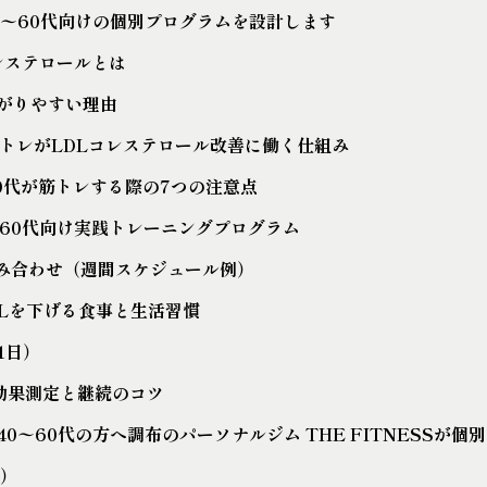
0〜60代向けの個別プログラムを設計します
Lコレステロールとは
上がりやすい理由
SM筋トレがLDLコレステロール改善に働く仕組み
〜60代が筋トレする際の7つの注意点
40〜60代向け実践トレーニングプログラム
み合わせ（週間スケジュール例）
NLDLを下げる食事と生活習慣
1日）
NG効果測定と継続のコツ
40〜60代の方へ調布のパーソナルジム THE FITNESSが個
Q）