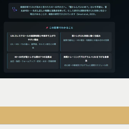
ok
ail
共
有