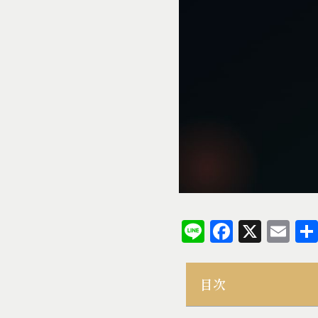
Line
Facebo
X
Em
目次