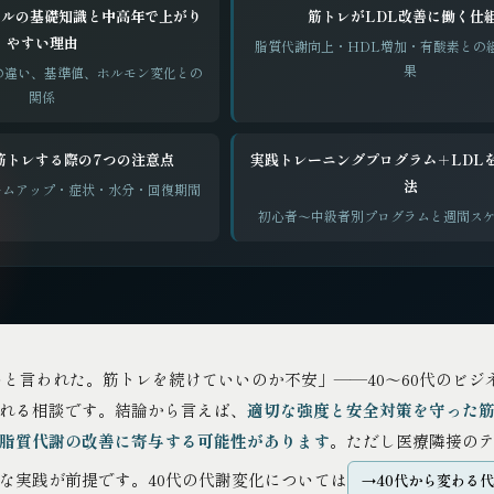
ールの基礎知識と中高年で上がり
筋トレがLDL改善に働く仕
やすい理由
脂質代謝向上・HDL増加・有酸素との
果
Gの違い、基準値、ホルモン変化との
関係
が筋トレする際の7つの注意点
実践トレーニングプログラム＋LDL
法
ームアップ・症状・水分・回復期間
初心者〜中級者別プログラムと週間ス
いと言われた。筋トレを続けていいのか不安」——40〜60代のビジ
れる相談です。結論から言えば、
適切な強度と安全対策を守った筋
脂質代謝の改善に寄与する可能性があります
。ただし医療隣接の
な実践が前提です。40代の代謝変化については
40代から変わる