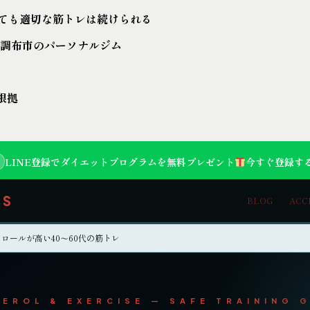
くても適切な筋トレは続けられる
SS｜調布市のパーソナルジム
根拠
LINE登録でダイエットプログラムを無料プレゼント
今すぐ登録する
SS
BLOG
ACC
テロールが高い40〜60代の筋トレ
EROL & EXERCISE — SAFE TRAINING 