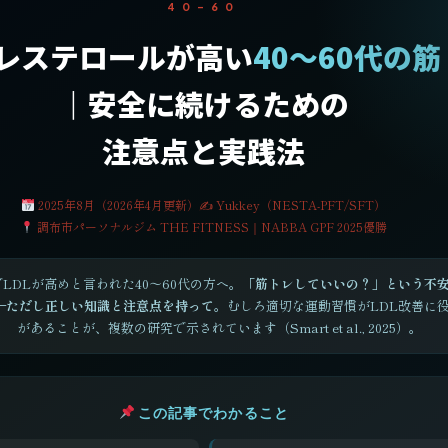
40–60
コレステロールが高い
40〜60代の
｜安全に続けるための
注意点と実践法
2025年8月（2026年4月更新）
✍ Yukkey（NESTA-PFT/SFT）
調布市パーソナルジム THE FITNESS｜NABBA GPF 2025優勝
LDLが高めと言われた40〜60代の方へ。
「筋トレしていいの？」という不
——ただし正しい知識と注意点を持って
。むしろ適切な運動習慣がLDL改善に
があることが、複数の研究で示されています（Smart et al., 2025）。
この記事でわかること