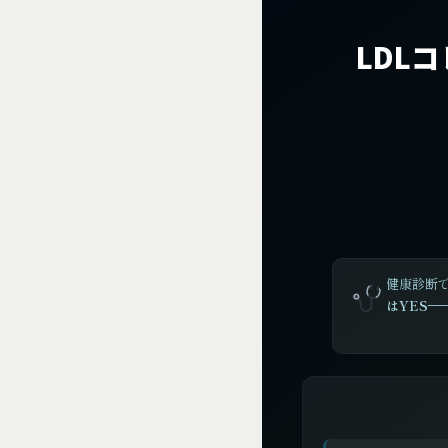
LDL
健康診断で
はYES