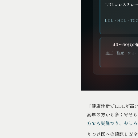
LDLコレステロ
LDL・HDL・T
40〜60代
血圧・強度・ウォ
「健康診断でLDLが高
高年の方から多く寄せら
方でも実施でき、むしろ
りつけ医への確認と安全