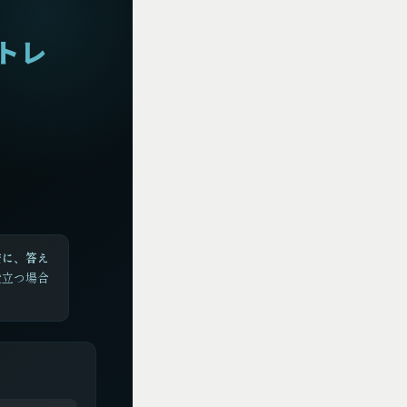
筋トレ
安に、答え
役立つ場合