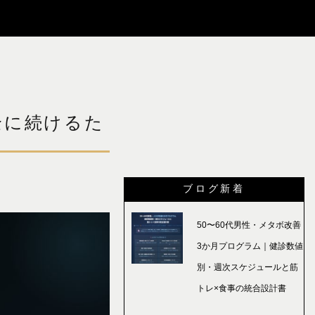
全に続けるた
ブログ新着
50〜60代男性・メタボ改善
3か月プログラム｜健診数値
別・週次スケジュールと筋
トレ×食事の統合設計書