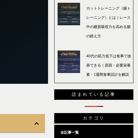
ガットトレーニング（腸ト
レーニング）とは｜レース
中の糖質吸収力を高める腸
の鍛え方
40代の筋力低下は食事で改
善できる｜原因・必要栄養
素・1週間食事設計を解説
読まれている記事
カテゴリ
全記事一覧