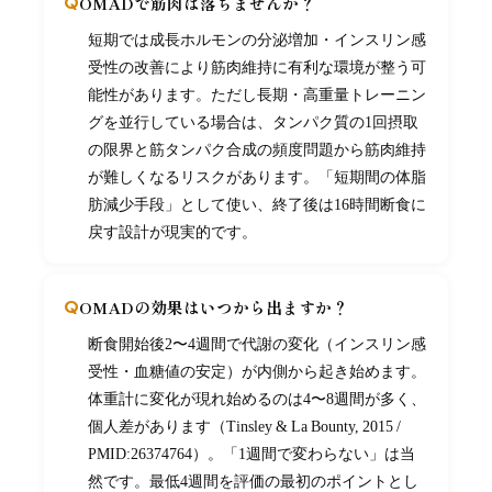
OMADで筋肉は落ちませんか？
短期では成長ホルモンの分泌増加・インスリン感
受性の改善により筋肉維持に有利な環境が整う可
能性があります。ただし長期・高重量トレーニン
グを並行している場合は、タンパク質の1回摂取
の限界と筋タンパク合成の頻度問題から筋肉維持
が難しくなるリスクがあります。「短期間の体脂
肪減少手段」として使い、終了後は16時間断食に
戻す設計が現実的です。
OMADの効果はいつから出ますか？
断食開始後2〜4週間で代謝の変化（インスリン感
受性・血糖値の安定）が内側から起き始めます。
体重計に変化が現れ始めるのは4〜8週間が多く、
個人差があります（Tinsley & La Bounty, 2015 /
PMID:26374764）。「1週間で変わらない」は当
然です。最低4週間を評価の最初のポイントとし