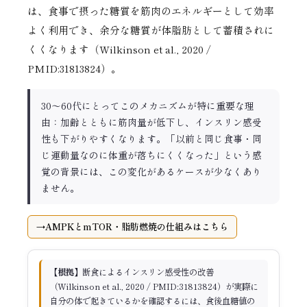
は、食事で摂った糖質を筋肉のエネルギーとして効率
よく利用でき、余分な糖質が体脂肪として蓄積されに
くくなります（Wilkinson et al., 2020 /
PMID:31813824）。
30〜60代にとってこのメカニズムが特に重要な理
由：加齢とともに筋肉量が低下し、インスリン感受
性も下がりやすくなります。「以前と同じ食事・同
じ運動量なのに体重が落ちにくくなった」という感
覚の背景には、この変化があるケースが少なくあり
ません。
AMPKとmTOR・脂肪燃焼の仕組みはこちら
【根拠】
断食によるインスリン感受性の改善
（Wilkinson et al., 2020 / PMID:31813824）が実際に
自分の体で起きているかを確認するには、食後血糖値の