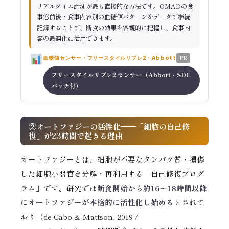
リアルタイム計測が最も直接的な方法です。OMADの食
事窓前後・食事内容別の血糖値パターンをデータで継続
記録することで、断食の効果を客観的に把握し、食事内
容の最適化に活用できます。
PR
血糖値センサー・フリースタイルリブレ2・Abbott
フリースタイルリブレ2 センサー（Abbott・SDC
パッチ付）
②オートファジーの活性化——「細胞の自己修
復」が23時間で起きる理由
オートファジーとは、細胞が不要なタンパク質・損傷
した細胞小器官を分解・再利用する「自己修復プログ
ラム」です。研究では
断食開始から約16〜18時間以降
にオートファジーが本格的に活性化し始める
とされて
おり（de Cabo & Mattson, 2019 /