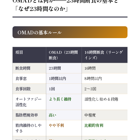
「なぜ23時間なのか」
OMADの基本ルール
項目
OMAD（23時間
16時間断食（リーンゲ
断食）
インズ）
断食時間
23時間
16時間
食事窓
1時間以内
8時間以内
食事回数
1回
2〜3回
オートファジー
より長く維持
活性化し始める段階
活性化
脂肪燃焼効率
高い
中程度
筋肉維持のしや
やや不利
比較的有利
すさ