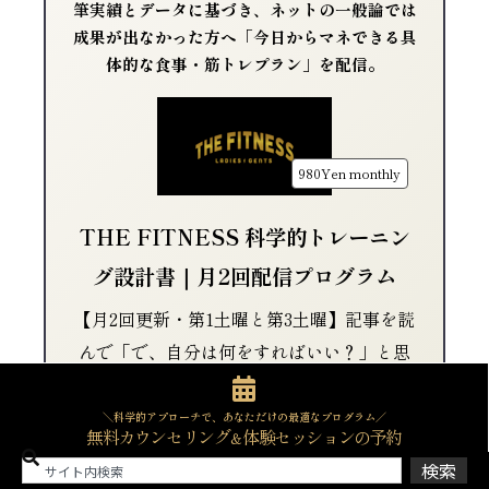
筆実績とデータに基づき、ネットの一般論では
成果が出なかった方へ「今日からマネできる具
体的な食事・筋トレプラン」を配信。
980Yen
monthly
THE FITNESS 科学的トレーニン
グ設計書｜月2回配信プログラム
【月2回更新・第1土曜と第3土曜】記事を読
んで「で、自分は何をすればいい？」と思
ったら、 THE FITNESSの月額マガジン
では、毎月2回「今月実践すべき食事・筋ト
＼科学的アプローチで、あなただけの最適なプログラム／
無料カウンセリング
体験セッションの予約
＆
レの具体的設計」をお届けしています。一
検索
般論ではなく、あなたの年代・生活スタイ