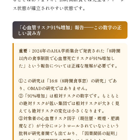
ス状態が確立されやすい状態です。
「心血管リスク91%増加」報告——この数字の正
しい読み方
重要：
2024年のAHA学術集会で発表された「8時間
以内の食事制限で心血管死亡リスクが91%増加し
た」という報告については正確な理解が必要です。
①この研究は「16:8（8時間食事窓）の研究」であ
り、OMADの研究ではありません。
②「91%増加」は相対リスクの数字です。もともと
の絶対リスクが低い集団では相対リスクが大きく見
えても絶対リスクの変化は小さくなります。
③対象者の心血管リスク因子（既往歴・喫煙・肥満
度など）が十分にコントロールされていないという
批判が研究者間でも出ており、「因果関係の証明」