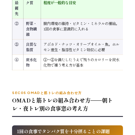
最
ク質
程度が一般的な目安
優
先
②
野菜・
腸内環境の維持・ビタミン・ミネラルの補給。
食物繊
1回の食事に意識的に入れる
維
③
良質な
アボカド・ナッツ・オリーブオイル・魚。ホル
脂質
モン産生・脂溶性ビタミン吸収に必要
④
炭水化
①〜③を満たしたうえで残りのカロリーを炭水
物
化物で補う考え方が基本
SEC05 OMADと筋トレの組み合わせ方
OMADと筋トレの組み合わせ方——朝ト
レ・夜トレ別の食事窓の考え方
1回の食事でタンパク質を十分摂ることの課題