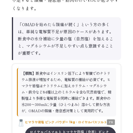
くなります。
「OMADを始めたら頭痛が続く」という方の多く
は、単純な電解質不足が原因のケースがあります。
断食中の水分補給に少量の塩（自然塩）を加えるこ
と、マグネシウムが不足しやすい点も意識すること
が重要です。
【根拠】
断食中はインスリン低下により腎臓でのナトリ
ウム排泄が増加するため、電解質の補給が必須です。ヒ
マラヤ岩塩はナトリウムに加えカリウム・マグネシウ
ム・鉄分など84種以上のミネラルを含む天然岩塩で、精
製塩より多様な電解質を同時に補給できます。断食中の
水200〜300mlに少量（ひとつまみ）溶かして飲む方法
が、OMADの頭痛・倦怠感対策として実用的です。
PR
ヒマラヤ岩塩 ピンク パウダー 1kg・ロイヤルバスソルト
ロイヤルバスソルト ヒマラヤ岩塩（食用）ピンク