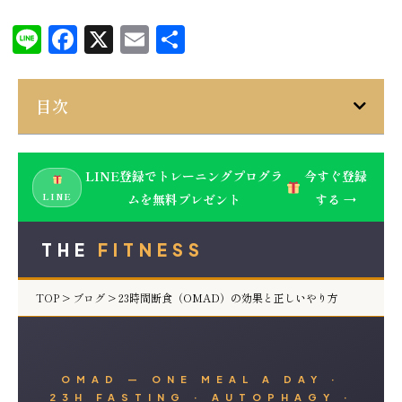
Line
Facebook
X
Email
共
有
目次
LINE登録でトレーニングプログラ
今すぐ登録
LINE
ムを無料プレゼント
する →
THE
FITNESS
TOP
>
ブログ
> 23時間断食（OMAD）の効果と正しいやり方
OMAD — ONE MEAL A DAY ·
23H FASTING · AUTOPHAGY ·