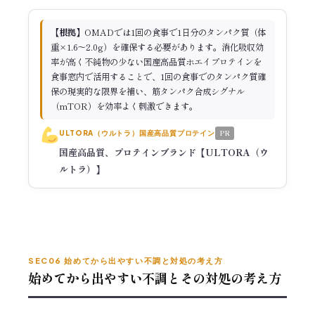
【根拠】
OMADでは1回の食事で1日分のタンパク質（体
重×1.6〜2.0g）を確保する必要があります。消化吸収効
率が高く不純物の少ない国産高品質ホエイプロテインを
食事窓内で活用することで、1回の食事でのタンパク質確
保の現実的な限界を補い、筋タンパク合成シグナル
（mTOR）を効率よく刺激できます。
PR
ULTORA（ウルトラ）国産高品質プロテイン
国産高品質、プロテインブランド【ULTORA（ウ
ルトラ）】
SEC06 始めてから出やすい不調と対処の考え方
始めてから出やすい不調とその対処の考え方