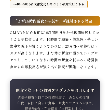
40〜50代の代謝変化と体づくりの対策はこちら
「まず16時間断食から試す」が推奨される理由
OMADを始める前に16時間断食を2〜3週間経験してお
くことを推奨します。16時間で頭痛・倦怠感・著しい
集中力低下が続くようであれば、23時間への移行はリ
スクが高くなります。また体が断食に慣れていくプロ
セスとして、いきなり23時間の断食を試みると糖質依
存からの離脱反応が強く出て継続が困難になります。
断食×筋トレの個別プログラムを設計します
遺伝子検査×18年の指導経験で、あなたの体質・
年代・目標に合った食事・断食プログラムを国領
駅徒歩8分・完全個室でご提案します。