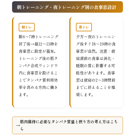
朝トレーニング・夜トレーニング別の食事窓設計
朝トレ
夜トレ
朝6〜7時トレーニング
夕方〜夜のトレーニン
終了後→昼12〜13時を
グ後すぐ18〜19時の食
食事窓に設定が基本。
事窓が自然。注意：就
トレーニング後の筋タ
寝直前の食事は消化・
ンパク合成ウィンドウ
睡眠の質に影響する可
内に食事窓を設けるこ
能性があります。食事
とでタンパク質利用効
窓は就寝の2〜3時間前
率を高める方向に働き
までに終えることを推
ます。
奨します。
筋肉維持に必要なタンパク質量と摂り方の考え方はこち
ら