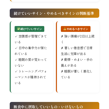
続けていいサイン・やめるべきサインの判断基準
続けていいサイン
やめるべきサイン
✓ 空腹感が管理できて
✗ 強い頭痛が2日以上続
いる
く
✓ 日中の集中力が保た
✗ 著しい倦怠感で日常
れている
生活に支障が出る
✓ 睡眠の質が変わって
✗ 動悸・めまい・手の
いない
震えがある
✓ トレーニングパフォ
✗ 睡眠が著しく悪化し
ーマンスが維持されて
ている
いる
断食中に摂取していいもの・いけないもの