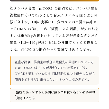
筋タンパク合成（mTOR）の観点では、タンパク質を
複数回に分けて摂ることで合成シグナルを繰り返し刺
激できます。1回の食事に1日分のタンパク質を集中さ
せるOMADでは、この「頻度による刺激」が失われま
す。体重70kgの筋トレをしている方が必要なタンパク
質量（112〜140g程度）を1回の食事でまとめて摂るこ
とは、消化吸収の観点からも容易ではありません。
正直な評価：
筋肉量の増加を最優先の目標にしている方
には、OMADより16時間断食のほうが現実的です。
OMADが適しているのは「体脂肪の減少を優先しながら
筋肉をできるだけ維持したい」という目標の方です。
空腹で筋トレすると筋肉は減る？断食×筋トレの科学的
真実はこちら