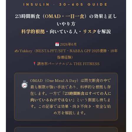
INSULIN · 30–60S GUIDE
23時間断食（
OMAD・一日一食
）の効果と正し
いやり方
科学的根拠
・向いている人・
リスク
を解説
2026年6月
✍ Yukkey（NESTA-PFT/SFT・NABBA GPF 2025優勝・18年
指導経験）
調布市パーソナルジム THE FITNESS
OMAD（One Meal A Day）は間欠断食の中で
最も制限が強い手法であり、科学的な根拠も存
在します。一方で
「23時間断食はすべての人に
向いているわけではない」
という側面も持ちま
す。この記事では効果・向き不向き・安全な始
め方を解説します。