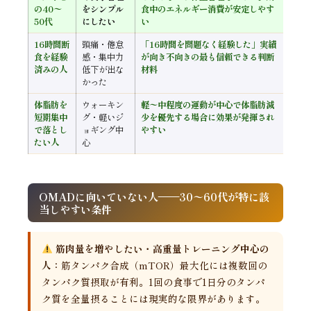
の40〜
をシンプル
食中のエネルギー消費が安定しやす
50代
にしたい
い
16時間断
頭痛・倦怠
「16時間を問題なく経験した」実績
食を経験
感・集中力
が向き不向きの最も信頼できる判断
済みの人
低下が出な
材料
かった
体脂肪を
ウォーキン
軽〜中程度の運動が中心で体脂肪減
短期集中
グ・軽いジ
少を優先する場合に効果が発揮され
で落とし
ョギング中
やすい
たい人
心
OMADに向いていない人——30〜60代が特に該
当しやすい条件
筋肉量を増やしたい・高重量トレーニング中心の
人：
筋タンパク合成（mTOR）最大化には複数回の
タンパク質摂取が有利。1回の食事で1日分のタンパ
ク質を全量摂ることには現実的な限界があります。