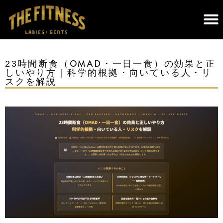
THE FITNESSについて｜調布のパーソナルジム・遺伝子検査×科学的トレーニング
23時間断食（OMAD・一日一食）の効果と正
しいやり方｜科学的根拠・向いている人・リ
スクを解説