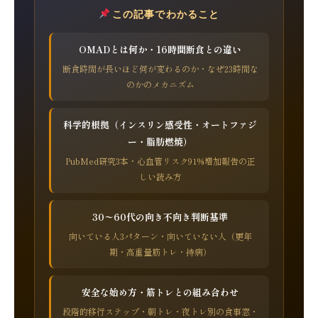
この記事でわかること
OMADとは何か・16時間断食との違い
断食時間が長いほど何が変わるのか・なぜ23時間な
のかのメカニズム
科学的根拠（インスリン感受性・オートファジ
ー・脂肪燃焼）
PubMed研究3本・心血管リスク91%増加報告の正
しい読み方
30〜60代の向き不向き判断基準
向いている人3パターン・向いていない人（更年
期・高重量筋トレ・持病）
安全な始め方・筋トレとの組み合わせ
段階的移行ステップ・朝トレ・夜トレ別の食事窓・