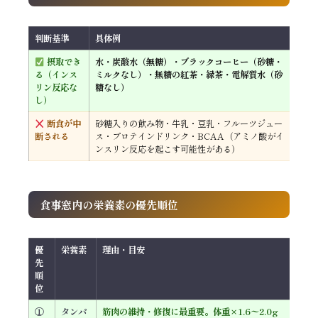
判断基準
具体例
摂取でき
水・炭酸水（無糖）・ブラックコーヒー（砂糖・
る（インス
ミルクなし）・無糖の紅茶・緑茶・電解質水（砂
リン反応な
糖なし）
し）
断食が中
砂糖入りの飲み物・牛乳・豆乳・フルーツジュー
断される
ス・プロテインドリンク・BCAA（アミノ酸がイ
ンスリン反応を起こす可能性がある）
食事窓内の栄養素の優先順位
優
栄養素
理由・目安
先
順
位
①
タンパ
筋肉の維持・修復に最重要。体重×1.6〜2.0g