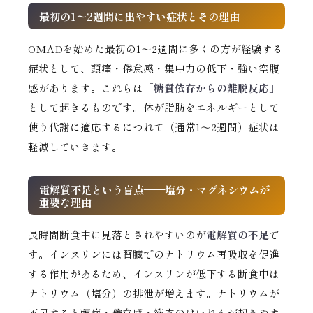
最初の1〜2週間に出やすい症状とその理由
OMADを始めた最初の1〜2週間に多くの方が経験する
症状として、頭痛・倦怠感・集中力の低下・強い空腹
感があります。これらは
「糖質依存からの離脱反応」
として起きるものです。体が脂肪をエネルギーとして
使う代謝に適応するにつれて（通常1〜2週間）症状は
軽減していきます。
電解質不足という盲点——塩分・マグネシウムが
重要な理由
長時間断食中に見落とされやすいのが
電解質の不足
で
す。インスリンには腎臓でのナトリウム再吸収を促進
する作用があるため、インスリンが低下する断食中は
ナトリウム（塩分）の排泄が増えます。ナトリウムが
不足すると頭痛・倦怠感・筋肉のけいれんが起きやす