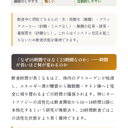
継続のしやすさ
難しい
比較的しやすい
断食中に摂取できるもの：水・炭酸水（無糖）・ブラッ
クコーヒー（砂糖・ミルクなし）・無糖の紅茶・緑茶・
電解質水（砂糖なし）。これらはインスリン反応を起こ
さないため断食状態を維持できます。
「なぜ16時間ではなく23時間なのか」——時間
が長いほど何が変わるのか
断食時間が長くなるほど、体内のグリコーゲンが枯渇
し、エネルギー源が糖質から
脂肪酸・ケトン体へと完
全に切り替わる
までの時間が確保されます。特にオー
トファジーの活性化は断食開始から16〜18時間以降に
本格化するという研究が複数あり、23時間断食ではこ
の活性化状態をより長く維持できます。