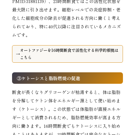
PMID:31881139）、23時間断食ではこの活性化状態を
最大限に引き出せます。細胞レベルでの炎症抑制・老
化した細胞成分の除去が促進される方向に働くと考え
られており、特に40代以降に注目されているメカニズ
ムです。
オートファジーを16時間断食で活性化する科学的根拠は
こちら
③ケトーシスと脂肪燃焼の促進
断食が長くなりグリコーゲンが枯渇すると、体は脂肪
を分解してケトン体をエネルギー源として使い始めま
す（ケトーシス）。この状態では体脂肪が直接エネル
ギーとして消費されるため、脂肪燃焼効率が高まる方
向に働きます。16時間断食でもケトーシスに入り始め
ることはありますが、23時間断食では完全なケトーシ