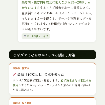
縦方向・横方向を交互に変えながら15〜20秒しっ
かりシェイク
することで粉末が均一に分散します。
金属製のミキシングボール（メッシュボール）が入
ったシェイカーを使うと、ボールが物理的にダマを
解消してくれます。5秒程度の短いシェイクではダ
マが残りやすいです。
15〜20秒シェイク
なぜダマになるのか：3つの原因と対策
原因①｜熱変性
高温（40℃以上）の水を使った
タンパク質は熱で変性・凝固します。
必ず冷水または常温水を
使用
してください。ホットプロテインを飲みたい場合は溶かし
た後に温めます。
原因②｜投入順序