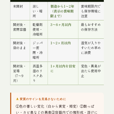
未開封
涼し
製造から1〜2年
賞味期限内で
い・暗
（表示の賞味期
も保存環境に
所
限まで）
注意
開封後・
乾燥剤
3〜6ヶ月以内
最もおすすめ
密閉容器
使用・
の保存方法
冷暗所
開封後・
ジッパ
1〜2ヶ月以内
湿気が入りや
袋のまま
ー密
すいため早め
閉・冷
に消費
暗所
開封後・
高温多
1ヶ月以内を目安
変色・異臭が
夏場
湿のリ
に
出たら使用中
（7〜9
スクあ
止
月）
り
変質のサインを見逃さないために
①色の著しい変化（白から黄変・褐変）②酸っぱ
い・カビ臭などの異臭③容器内での塊形成・溶けに