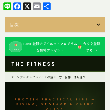
Line
Facebook
X
Email
共
有
目次
LINE登録でダイエットプログラム
今すぐ登録
LINE
を無料プレゼント
する →
THE FITNESS
TOP
>
ブログ
> プロテインの溶かし方・保存・持ち運び
PROTEIN PRACTICAL TIPS —
MIXING, STORAGE & CARRY
GUIDE