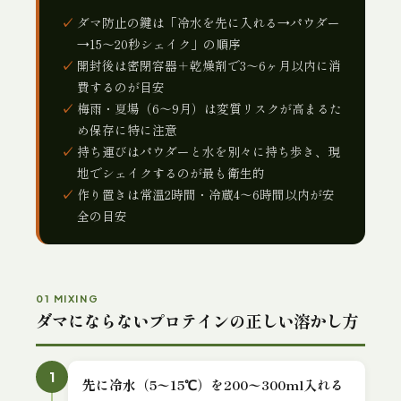
ダマ防止の鍵は「冷水を先に入れる→パウダー
→15〜20秒シェイク」の順序
開封後は密閉容器＋乾燥剤で3〜6ヶ月以内に消
費するのが目安
梅雨・夏場（6〜9月）は変質リスクが高まるた
め保存に特に注意
持ち運びはパウダーと水を別々に持ち歩き、現
地でシェイクするのが最も衛生的
作り置きは常温2時間・冷蔵4〜6時間以内が安
全の目安
01 MIXING
ダマにならないプロテインの正しい溶かし方
1
先に冷水（5〜15℃）を200〜300ml入れる