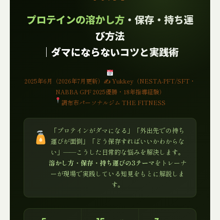
プロテインの溶かし方
・保存・持ち運
び方法
｜ダマにならないコツと実践術
2025年6月（2026年7月更新）✍ Yukkey（NESTA-PFT/SFT・
NABBA GPF 2025優勝・18年指導経験）
調布市パーソナルジム THE FITNESS
「プロテインがダマになる」「外出先での持ち
運びが面倒」「どう保存すればいいかわからな
い」——こうした日常的な悩みを解決します。
溶かし方・保存・持ち運びの3テーマ
をトレーナ
ーが現場で実践している知見をもとに解説しま
す。