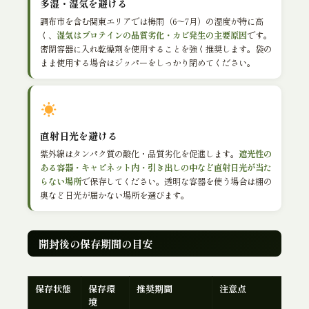
多湿・湿気を避ける
調布市を含む関東エリアでは梅雨（6〜7月）の湿度が特に高
く、
湿気はプロテインの品質劣化・カビ発生の主要原因
です。
密閉容器に入れ乾燥剤を使用することを強く推奨します。袋の
まま使用する場合はジッパーをしっかり閉めてください。
直射日光を避ける
紫外線はタンパク質の酸化・品質劣化を促進します。
遮光性の
ある容器・キャビネット内・引き出しの中など直射日光が当た
らない場所
で保存してください。透明な容器を使う場合は棚の
奥など日光が届かない場所を選びます。
開封後の保存期間の目安
保存状態
保存環
推奨期間
注意点
境