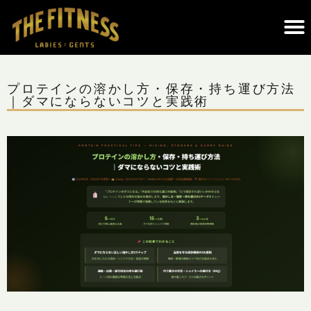
THE FITNESSについて｜調布のパーソナルジム・遺伝子検査×科学的トレーニング
プロテインの溶かし方・保存・持ち運び方法
｜ダマにならないコツと実践術