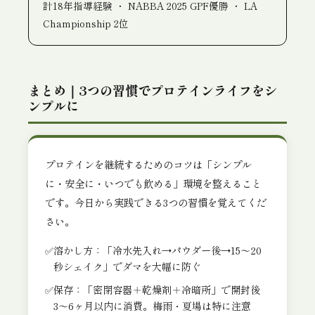
計18年指導経験 ・ NABBA 2025 GPF優勝 ・ LA
Championship 2位
まとめ｜3つの習慣でプロテインライフをシ
ンプルに
プロテインを継続するためのコツは「シンプル
に・安全に・いつでも飲める」環境を整えること
です。今日から実践できる3つの習慣を覚えてくだ
さい。
溶かし方：「冷水先入れ→パウダー後→15〜20
秒シェイク」でダマを大幅に防ぐ
保存：「密閉容器＋乾燥剤＋冷暗所」で開封後
3〜6ヶ月以内に消費。梅雨・夏場は特に注意