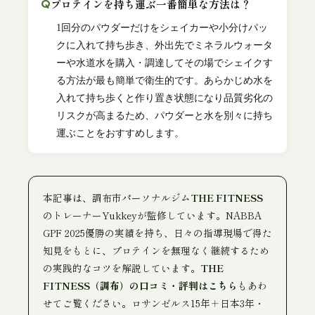
プロテインを持ち運ぶ一番簡単な方法は？
1回分のパウダーだけをシェイカーや小分けパッ
クに入れて持ち歩き、外出先でミネラルウォータ
ーや水道水を購入・調達してその場でシェイクす
る方法が最も簡単で衛生的です。あらかじめ水を
入れて持ち歩くと作り置き状態になり品質劣化の
リスクが高まるため、パウダーと水を別々に持ち
運ぶことをおすすめします。
本記事は、調布市パーソナルジム
THE FITNESS
のトレーナーYukkeyが監修しています。NABBA
GPF 2025優勝の実績を持ち、日々の指導現場で得た
知見をもとに、プロテインを無理なく継続するため
の実践的なコツを解説しています。
THE
FITNESS（調布）の口コミ・評判はこちら
もあわ
せてご覧ください。ロサンゼルス15年＋日本3年・