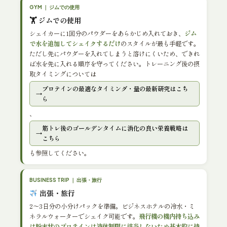
GYM ｜ ジムでの使用
🏋️ ジムでの使用
シェイカーに1回分のパウダーをあらかじめ入れておき、
ジム
で水を追加してシェイクするだけ
のスタイルが最も手軽です。
ただし先にパウダーを入れてしまうと溶けにくいため、できれ
ば水を先に入れる順序を守ってください。トレーニング後の摂
取タイミングについては
プロテインの最適なタイミング・量の最新研究はこち
ら
、
筋トレ後のゴールデンタイムに消化の良い栄養戦略は
こちら
も参照してください。
BUSINESS TRIP ｜ 出張・旅行
出張・旅行
2〜3日分の小分けパックを準備。ビジネスホテルの冷水・ミ
ネラルウォーターでシェイク可能です。
飛行機の機内持ち込み
は粉末状のプロテインは液体制限に該当しないため基本的に持