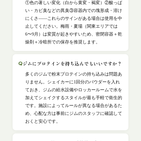
①色の著しい変化（白から黄変・褐変）②酸っぱ
い・カビ臭などの異臭③容器内での塊形成・溶け
にくさ——これらのサインがある場合は使用を中
止してください。梅雨・夏場（関東エリアでは
6〜9月）は変質が起きやすいため、密閉容器＋乾
燥剤＋冷暗所での保存を推奨します。
ジムにプロテインを持ち込んでもいいですか？
多くのジムで粉末プロテインの持ち込みは問題あ
りません。シェイカーに1回分のパウダーを入れ
ておき、ジムの給水設備やロッカールームで水を
加えてシェイクするスタイルが最も手軽で衛生的
です。施設によってルールが異なる場合があるた
め、心配な方は事前にジムのスタッフに確認して
おくと安心です。