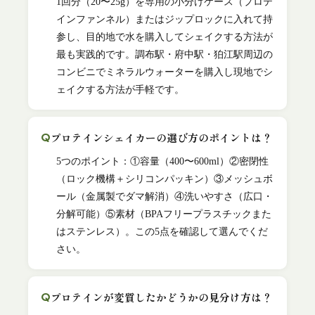
1回分（20〜25g）を専用の小分けケース（プロテ
インファンネル）またはジップロックに入れて持
参し、目的地で水を購入してシェイクする方法が
最も実践的です。調布駅・府中駅・狛江駅周辺の
コンビニでミネラルウォーターを購入し現地でシ
ェイクする方法が手軽です。
プロテインシェイカーの選び方のポイントは？
5つのポイント：①容量（400〜600ml）②密閉性
（ロック機構＋シリコンパッキン）③メッシュボ
ール（金属製でダマ解消）④洗いやすさ（広口・
分解可能）⑤素材（BPAフリープラスチックまた
はステンレス）。この5点を確認して選んでくだ
さい。
プロテインが変質したかどうかの見分け方は？