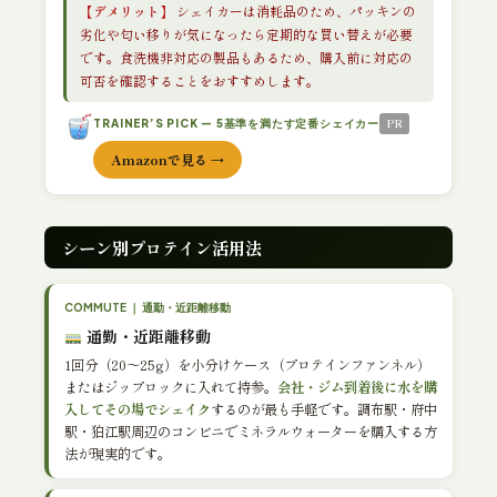
【デメリット】
シェイカーは消耗品のため、パッキンの
劣化や匂い移りが気になったら定期的な買い替えが必要
です。食洗機非対応の製品もあるため、購入前に対応の
可否を確認することをおすすめします。
PR
TRAINER’S PICK — 5基準を満たす定番シェイカー
Amazonで見る →
シーン別プロテイン活用法
COMMUTE ｜ 通勤・近距離移動
通勤・近距離移動
1回分（20〜25g）を小分けケース（プロテインファンネル）
またはジップロックに入れて持参。
会社・ジム到着後に水を購
入してその場でシェイク
するのが最も手軽です。調布駅・府中
駅・狛江駅周辺のコンビニでミネラルウォーターを購入する方
法が現実的です。