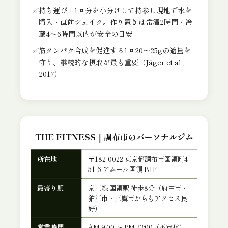
持ち運び：1回分を小分けして持参し現地で水を
購入・直前シェイク。作り置きは常温2時間・冷
蔵4〜6時間以内が安全の目安
筋タンパク合成を促進する1回20〜25gの適量を
守り、継続的な摂取が最も重要（Jäger et al.,
2017）
THE FITNESS｜調布市のパーソナルジム
所在地
〒182-0022 東京都調布市国領町4-
51-6 アムール国領 B1F
最寄り駅
京王線 国領駅 徒歩8分（府中市・
狛江市・三鷹市からもアクセス良
好）
営業時間
AM 9:00 ～ PM 23:00（不定休）