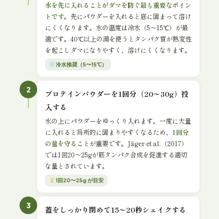
水を先に入れることがダマを防ぐ最も重要なポイン
トです
。先にパウダーを入れると底に固まって溶け
にくくなります。水の温度は冷水（5〜15℃）が最
適です。40℃以上の湯を使うとタンパク質が熱変性
を起こしダマになりやすく、溶けにくくなります。
冷水推奨（5〜15℃）
2
プロテインパウダーを1回分（20〜30g）投
入する
水の上にパウダーをゆっくり入れます。一度に大量
に入れると局所的に固まりやすくなるため、
1回分
の量を守ること
が重要です。Jäger et al.（2017）
では1回20〜25gが筋タンパク合成を促進する適切
な量とされています。
1回20〜25g が目安
3
蓋をしっかり閉めて15〜20秒シェイクする