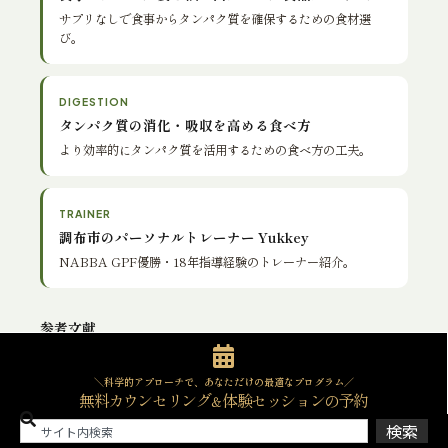
サプリなしで食事からタンパク質を確保するための食材選
び。
DIGESTION
タンパク質の消化・吸収を高める食べ方
より効率的にタンパク質を活用するための食べ方の工夫。
TRAINER
調布市のパーソナルトレーナー Yukkey
NABBA GPF優勝・18年指導経験のトレーナー紹介。
参考文献
Jäger R, Kerksick CM, Campbell BI, et al. “International
1
＼科学的アプローチで、あなただけの最適なプログラム／
Society of Sports Nutrition Position Stand: protein and
無料カウンセリング
体験セッションの予約
＆
exercise.” J Int Soc Sports Nutr. 2017 Jun 20;14:20. タンパク
検索
質の摂取量・タイミング・1回あたりの適切な量（20〜25g）を