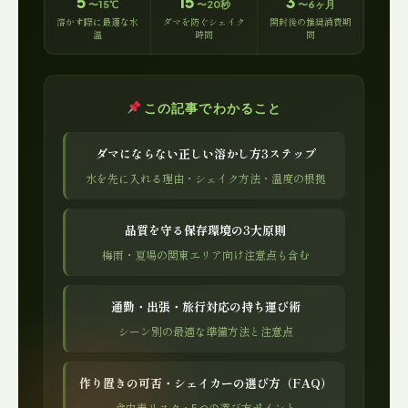
5
15
3
〜15℃
〜20秒
〜6ヶ月
溶かす際に最適な水
ダマを防ぐシェイク
開封後の推奨消費期
温
時間
間
この記事でわかること
ダマにならない正しい溶かし方3ステップ
水を先に入れる理由・シェイク方法・温度の根拠
品質を守る保存環境の3大原則
梅雨・夏場の関東エリア向け注意点も含む
通勤・出張・旅行対応の持ち運び術
シーン別の最適な準備方法と注意点
作り置きの可否・シェイカーの選び方（FAQ）
食中毒リスク・5つの選び方ポイント