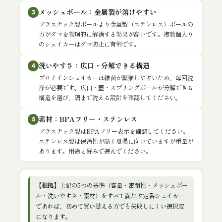
メッシュボール：金属製が溶けやすい
3
プラスチック製ボールより金属製（ステンレス）ボールの
方がダマを物理的に解消する効果が高いです。複数個入り
のシェイカーはダマ防止に有利です。
洗いやすさ：広口・分解できる構造
4
プロテインシェイカーは雑菌が繁殖しやすいため、毎回洗
浄が必要です。広口・蓋・スプリングボールが分解できる
構造を選び、隅まで洗える設計を確認してください。
素材：BPAフリー・ステンレス
5
プラスチック製はBPAフリー表示を確認してください。
ステンレス製は保冷性が高く夏場に向いていますが重量が
あります。用途と好みで選んでください。
【根拠】
上記の5つの基準（容量・密閉性・メッシュボー
ル・洗いやすさ・素材）をすべて満たす定番シェイカー
であれば、初めて買い替える方でも失敗しにくい選択肢
になります。