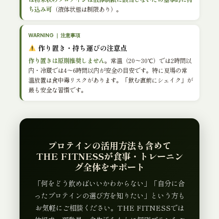
ち込み可
（液体状態は制限あり）。
WARNING ｜ 注意事項
作り置き・持ち運びの注意点
作り置きは原則推奨しません
。常温（20〜30℃）では2時間以
内・冷蔵では4〜6時間以内が安全の目安です。特に夏場の常
温放置は食中毒リスクがあります。「飲む直前にシェイク」が
最も安全な習慣です。
プロテインの活用方法も含めて
THE FITNESSが食事・トレーニン
グ全体をサポート
「何をどう飲めばいいかわからない」「自分に合
ったプロテインの選び方を知りたい」という方も
お気軽にご相談ください。THE FITNESSでは