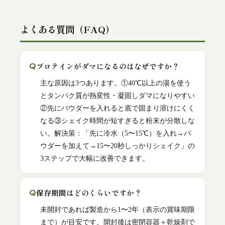
よくある質問（FAQ）
プロテインがダマになるのはなぜですか？
主な原因は3つあります。①40℃以上の湯を使う
とタンパク質が熱変性・凝固しダマになりやすい
②先にパウダーを入れると底で固まり溶けにくく
なる③シェイク時間が短すぎると粉末が分散しな
い。解決策：「先に冷水（5〜15℃）を入れ→パ
ウダーを加えて→15〜20秒しっかりシェイク」の
3ステップで大幅に改善できます。
保存期間はどのくらいですか？
未開封であれば製造から1〜2年（表示の賞味期限
まで）が目安です。開封後は密閉容器＋乾燥剤で