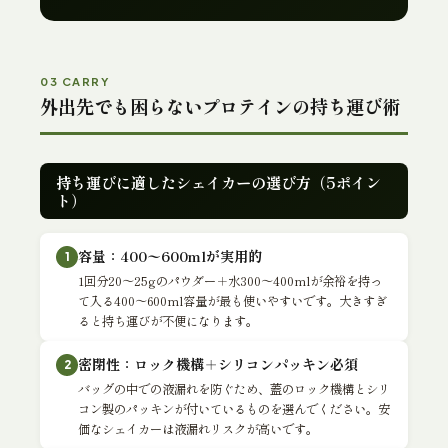
03 CARRY
外出先でも困らないプロテインの持ち運び術
持ち運びに適したシェイカーの選び方（5ポイン
ト）
容量：400〜600mlが実用的
1
1回分20〜25gのパウダー＋水300〜400mlが余裕を持っ
て入る400〜600ml容量が最も使いやすいです。大きすぎ
ると持ち運びが不便になります。
密閉性：ロック機構＋シリコンパッキン必須
2
バッグの中での液漏れを防ぐため、蓋のロック機構とシリ
コン製のパッキンが付いているものを選んでください。安
価なシェイカーは液漏れリスクが高いです。