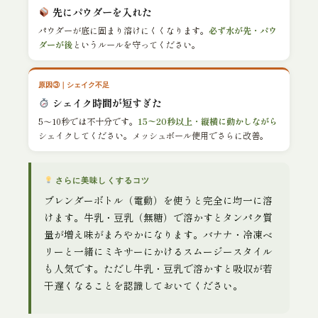
先にパウダーを入れた
パウダーが底に固まり溶けにくくなります。
必ず水が先・パウ
ダーが後
というルールを守ってください。
原因③｜シェイク不足
シェイク時間が短すぎた
5〜10秒では不十分です。
15〜20秒以上・縦横に動かしながら
シェイクしてください。メッシュボール使用でさらに改善。
さらに美味しくするコツ
ブレンダーボトル（電動）を使うと完全に均一に溶
けます。牛乳・豆乳（無糖）で溶かすとタンパク質
量が増え味がまろやかになります。バナナ・冷凍ベ
リーと一緒にミキサーにかけるスムージースタイル
も人気です。ただし牛乳・豆乳で溶かすと吸収が若
干遅くなることを認識しておいてください。