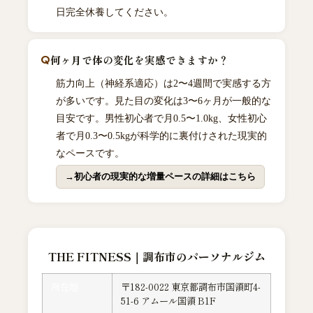
日完全休養してください。
何ヶ月で体の変化を実感できますか？
筋力向上（神経系適応）は2〜4週間で実感する方
が多いです。見た目の変化は3〜6ヶ月が一般的な
目安です。男性初心者で月0.5〜1.0kg、女性初心
者で月0.3〜0.5kgが科学的に裏付けされた現実的
なペースです。
初心者の現実的な増量ペースの詳細はこちら
THE FITNESS｜調布市のパーソナルジム
所在地
〒182-0022 東京都調布市国領町4-
51-6 アムール国領 B1F