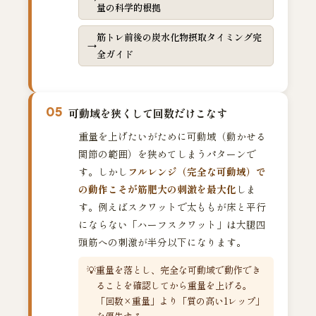
量の科学的根拠
筋トレ前後の炭水化物摂取タイミング完
全ガイド
05
可動域を狭くして回数だけこなす
重量を上げたいがために可動域（動かせる
関節の範囲）を狭めてしまうパターンで
す。しかし
フルレンジ（完全な可動域）で
の動作こそが筋肥大の刺激を最大化
しま
す。例えばスクワットで太ももが床と平行
にならない「ハーフスクワット」は大腿四
頭筋への刺激が半分以下になります。
重量を落とし、完全な可動域で動作でき
ることを確認してから重量を上げる。
「回数×重量」より「質の高い1レップ」