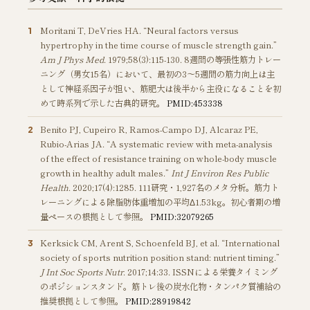
Moritani T, DeVries HA. “Neural factors versus
1
hypertrophy in the time course of muscle strength gain.”
Am J Phys Med
. 1979;58(3):115-130. 8週間の等張性筋力トレー
ニング（男女15名）において、最初の3〜5週間の筋力向上は主
として神経系因子が担い、筋肥大は後半から主役になることを初
めて時系列で示した古典的研究。
PMID:453338
Benito PJ, Cupeiro R, Ramos-Campo DJ, Alcaraz PE,
2
Rubio-Arias JA. “A systematic review with meta-analysis
of the effect of resistance training on whole-body muscle
growth in healthy adult males.”
Int J Environ Res Public
Health
. 2020;17(4):1285. 111研究・1,927名のメタ分析。筋力ト
レーニングによる除脂肪体重増加の平均Δ1.53kg。初心者期の増
量ペースの根拠として参照。
PMID:32079265
Kerksick CM, Arent S, Schoenfeld BJ, et al. “International
3
society of sports nutrition position stand: nutrient timing.”
J Int Soc Sports Nutr
. 2017;14:33. ISSNによる栄養タイミング
のポジションスタンド。筋トレ後の炭水化物・タンパク質補給の
推奨根拠として参照。
PMID:28919842