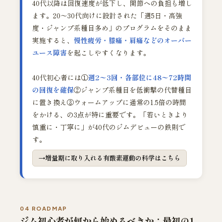
40代以降は回復速度が低下し、関節への負担も増し
ます。20〜30代向けに設計された「週5日・高強
度・ジャンプ系種目多め」のプログラムをそのまま
実施すると、
慢性疲労・膝痛・肩痛などのオーバー
ユース障害
を起こしやすくなります。
40代初心者には①
週2〜3回・各部位に48〜72時間
の回復を確保
②ジャンプ系種目を低衝撃の代替種目
に置き換え③ウォームアップに通常の1.5倍の時間
をかける、の3点が特に重要です。「若いときより
慎重に・丁寧に」が40代のジムデビューの鉄則で
す。
増量期に取り入れる有酸素運動の科学はこちら
04 ROADMAP
ジム初心者が何から始めるべきか：最初の1