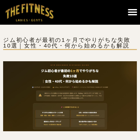
THE FITNESSについて｜調布のパーソナルジム・遺伝子検査×科学的トレーニング
ジム初心者が最初の1ヶ月でやりがちな失敗
10選｜女性・40代・何から始めるかも解説