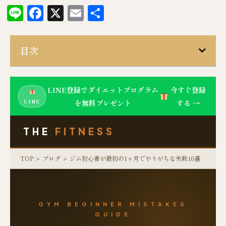
Line
Facebook
X
Email
共
有
目次
LINE登録でダイエットプログラム
今すぐ登録
LINE
を無料プレゼント
する →
THE
FITNESS
TOP
＞
ブログ
＞ ジム初心者が最初の1ヶ月でやりがちな失敗10選
GYM BEGINNER MISTAKES
GUIDE