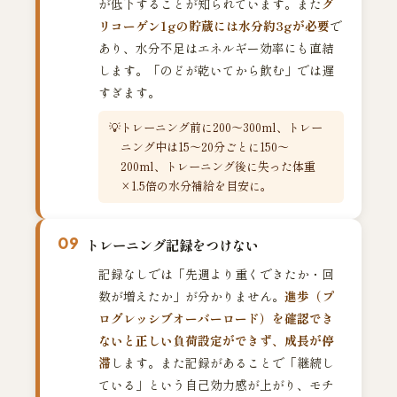
が低下することが知られています。また
グ
リコーゲン1gの貯蔵には水分約3gが必要
で
あり、水分不足はエネルギー効率にも直結
します。「のどが乾いてから飲む」では遅
すぎます。
トレーニング前に200〜300ml、トレー
ニング中は15〜20分ごとに150〜
200ml、トレーニング後に失った体重
×1.5倍の水分補給を目安に。
09
トレーニング記録をつけない
記録なしでは「先週より重くできたか・回
数が増えたか」が分かりません。
進歩（プ
ログレッシブオーバーロード）を確認でき
ないと正しい負荷設定ができず、成長が停
滞
します。また記録があることで「継続し
ている」という自己効力感が上がり、モチ