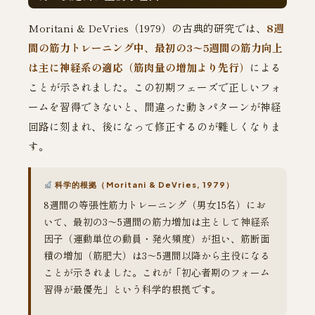
Moritani & DeVries（1979）の古典的研究では、
8週
間の筋力トレーニング中、最初の3〜5週間の筋力向上
は主に神経系の適応（筋肉量の増加より先行）
による
ことが示されました。この初期フェーズで正しいフォ
ームを習得できないと、間違った動きパターンが神経
回路に刻まれ、後になって修正するのが難しくなりま
す。
科学的根拠（Moritani & DeVries, 1979）
8週間の等張性筋力トレーニング（男女15名）にお
いて、最初の3〜5週間の筋力増加は主として神経系
因子（運動単位の動員・発火頻度）が担い、筋断面
積の増加（筋肥大）は3〜5週間以降から主役になる
ことが示されました。これが「初心者期のフォーム
習得が最優先」という科学的根拠です。