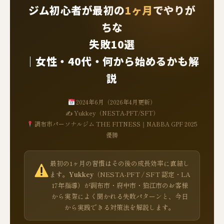
ジム初心者が最初の
1ヶ月
でやりが
ちな
失敗10選
｜女性・40代・何から始めるかも解
説
2024年6月（2026年4月更新）
✍ Yukkey（NESTA-PFT/SFT）
調布市パーソナルジム THE FITNESS｜NABBA GPF 2025
優勝
最初の1ヶ月の習慣はその後の成長効率に直結し
ます。
Yukkey
（NESTA-PFT / SFT 認定・LA
17年指導）が調布市・府中市・狛江市のお客様
から実際によく聞かれる失敗パターンと、今日
から実践できる対策法を解説します。