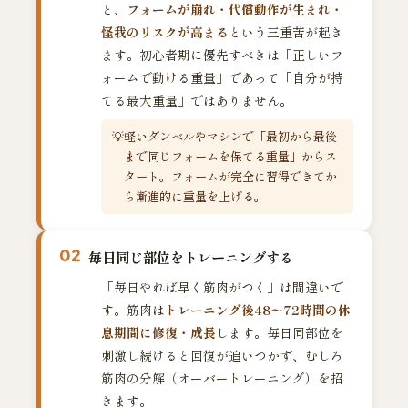
と、
フォームが崩れ・代償動作が生まれ・
怪我のリスクが高まる
という三重苦が起き
ます。初心者期に優先すべきは「正しいフ
ォームで動ける重量」であって「自分が持
てる最大重量」ではありません。
軽いダンベルやマシンで「最初から最後
まで同じフォームを保てる重量」からス
タート。フォームが完全に習得できてか
ら漸進的に重量を上げる。
02
毎日同じ部位をトレーニングする
「毎日やれば早く筋肉がつく」は間違いで
す。筋肉は
トレーニング後48〜72時間の休
息期間に修復・成長
します。毎日同部位を
刺激し続けると回復が追いつかず、むしろ
筋肉の分解（オーバートレーニング）を招
きます。