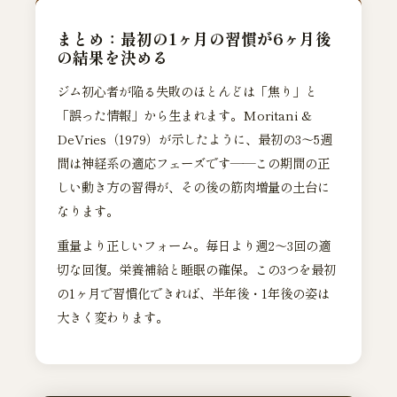
まとめ：最初の1ヶ月の習慣が6ヶ月後
の結果を決める
ジム初心者が陥る失敗のほとんどは「焦り」と
「誤った情報」から生まれます。Moritani &
DeVries（1979）が示したように、最初の3〜5週
間は神経系の適応フェーズです——この期間の正
しい動き方の習得が、その後の筋肉増量の土台に
なります。
重量より正しいフォーム。毎日より週2〜3回の適
切な回復。栄養補給と睡眠の確保。この3つを最初
の1ヶ月で習慣化できれば、半年後・1年後の姿は
大きく変わります。