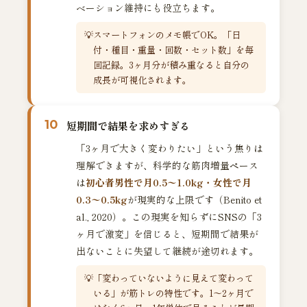
ベーション維持にも役立ちます。
スマートフォンのメモ帳でOK。「日
付・種目・重量・回数・セット数」を毎
回記録。3ヶ月分が積み重なると自分の
成長が可視化されます。
10
短期間で結果を求めすぎる
「3ヶ月で大きく変わりたい」という焦りは
理解できますが、科学的な筋肉増量ペース
は
初心者男性で月0.5〜1.0kg・女性で月
0.3〜0.5kg
が現実的な上限です（Benito et
al., 2020）。この現実を知らずにSNSの「3
ヶ月で激変」を信じると、短期間で結果が
出ないことに失望して継続が途切れます。
「変わっていないように見えて変わって
いる」が筋トレの特性です。1〜2ヶ月で