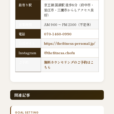
最寄り駅
京王線 国領駅 徒歩8分（府中市・
狛江市・三鷹市からもアクセス良
好）
営業時間
AM 9:00 ～ PM 23:00（不定休）
電話
070-1460-0990
公式サイト
https://thefitness-personal.jp/
Instagram
@thefitness.chofu
ご予約
無料カウンセリングのご予約はこ
ちら
関連記事
GOAL SETTING