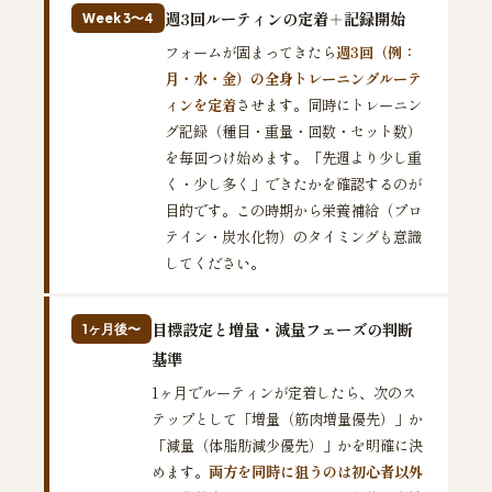
週3回ルーティンの定着＋記録開始
Week 3〜4
フォームが固まってきたら
週3回（例：
月・水・金）の全身トレーニングルーテ
ィンを定着
させます。同時にトレーニン
グ記録（種目・重量・回数・セット数）
を毎回つけ始めます。「先週より少し重
く・少し多く」できたかを確認するのが
目的です。この時期から栄養補給（プロ
テイン・炭水化物）のタイミングも意識
してください。
目標設定と増量・減量フェーズの判断
1ヶ月後〜
基準
1ヶ月でルーティンが定着したら、次のス
テップとして「増量（筋肉増量優先）」か
「減量（体脂肪減少優先）」かを明確に決
めます。
両方を同時に狙うのは初心者以外