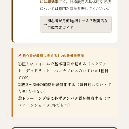
には非効率
です。目標設定の具体的な方法
については専門記事を参照してください。
初心者が月何kg増やせる？現実的な
目標設定ガイド
初心者が最初に覚える3つの最優先事項
①
正しいフォームで基本種目を覚える
（スクワッ
ト・デッドリフト・ベンチプレスのいずれか1種目
でOK）
②
週2〜3回の継続を習慣化する
（毎日通わない・で
も週1も少ない）
③
トレーニング後に必ずタンパク質を摂取する
（プ
ロテインシェイク1杯でも可）