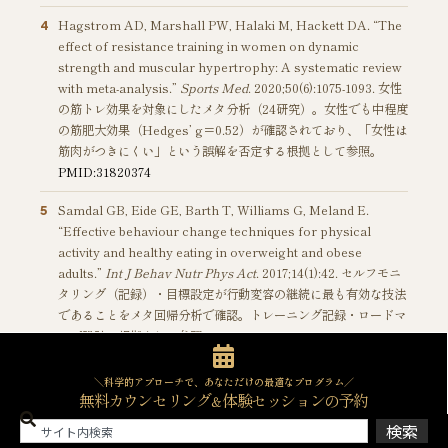
Hagstrom AD, Marshall PW, Halaki M, Hackett DA. “The
4
effect of resistance training in women on dynamic
strength and muscular hypertrophy: A systematic review
with meta-analysis.”
Sports Med
. 2020;50(6):1075-1093. 女性
の筋トレ効果を対象にしたメタ分析（24研究）。女性でも中程度
の筋肥大効果（Hedges’ g＝0.52）が確認されており、「女性は
筋肉がつきにくい」という誤解を否定する根拠として参照。
PMID:31820374
Samdal GB, Eide GE, Barth T, Williams G, Meland E.
5
“Effective behaviour change techniques for physical
activity and healthy eating in overweight and obese
adults.”
Int J Behav Nutr Phys Act
. 2017;14(1):42. セルフモニ
タリング（記録）・目標設定が行動変容の継続に最も有効な技法
であることをメタ回帰分析で確認。トレーニング記録・ロードマ
ップ設計の根拠として参照。
PMID:28351367
＼科学的アプローチで、あなただけの最適なプログラム／
無料カウンセリング
体験セッションの予約
＆
検索