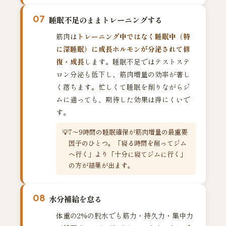
07
睡眠不足のままトレーニングする
筋肉は
トレーニング中ではなく睡眠中（特
に深睡眠）に成長ホルモンが分泌されて修
復・成長
します。睡眠不足ではテストステ
ロン分泌も低下し、筋肉増量の効率が著し
く落ちます。忙しくて睡眠を削りながらジ
ムに通っても、期待した効果は得にくいで
す。
7〜9時間の睡眠確保が筋肉増量の最重要
因子のひとつ。「寝る時間を削ってジム
へ行く」より「十分に寝てジムに行く」
の方が結果が出ます。
08
水分補給を怠る
体重の2%の脱水でも筋力・持久力・集中力