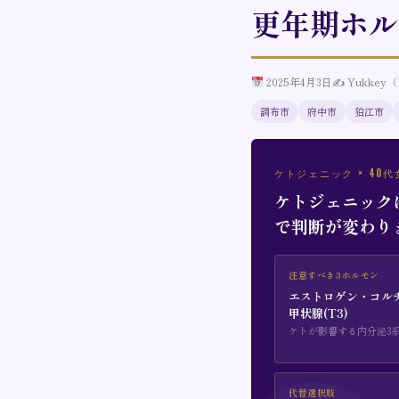
更年期ホル
2025年4月3日
✍️ Yukkey
調布市
府中市
狛江市
ケトジェニック × 40
ケトジェニック
で判断が変わり
注意すべき3ホルモン
エストロゲン・コル
甲状腺(T3)
ケトが影響する内分泌3
代替選択肢