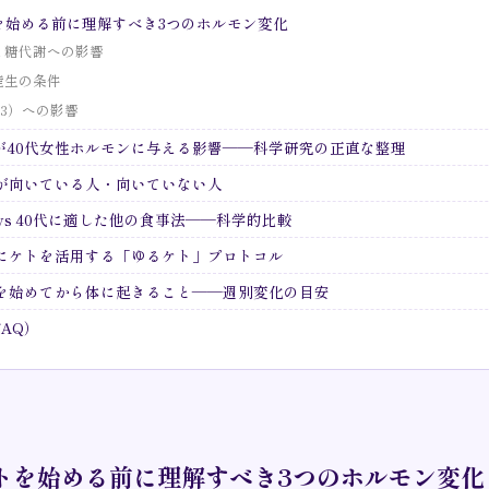
を始める前に理解すべき3つのホルモン変化
と糖代謝への影響
産生の条件
3）への影響
が40代女性ホルモンに与える影響——科学研究の正直な整理
トが向いている人・向いていない人
vs 40代に適した他の食事法——科学的比較
全にケトを活用する「ゆるケト」プロトコル
トを始めてから体に起きること——週別変化の目安
AQ）
トを始める前に理解すべき3つのホルモン変化