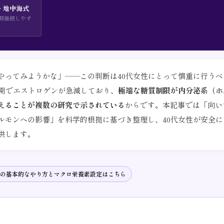
・地中海式
期継続しやす
やってみようかな」——この判断は40代女性にとって慎重に行うべ
行期でエストロゲンが急減しており、
極端な糖質制限が内分泌系（ホ
えることが複数の研究で示されている
からです。本記事では「向い
ルモンへの影響」を科学的根拠に基づき整理し、40代女性が安全に
供します。
の基本的なやり方とマクロ栄養素設定はこちら