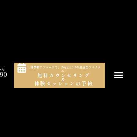
＼科学的アプローチで、あなただけの最適なプログラ
ちら
ム／
990
無料カウンセリング
＆
）
体験セッションの予約