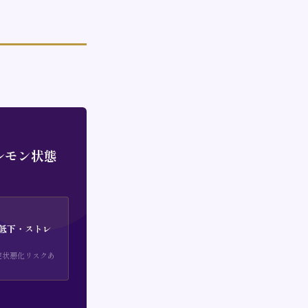
ルモン状態
低下・ストレ
症状悪化リスクあ