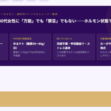
ok
ail
共
有