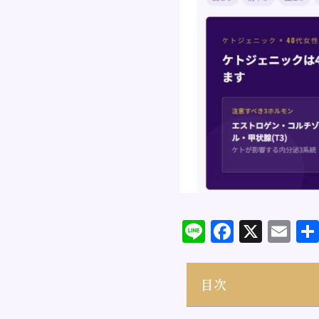
Line
Facebo
X
Em
目次