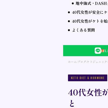
地中海式・DAS
40代女性が安全に
40代女性がケトを
よくある質問
ホーム
›
ブログ
›
ケトジェニック
KETO DIET & HORMONE
40代女性
と