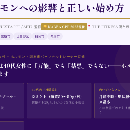
モンへの影響と正しい始め方
（NESTA-PFT / SFT）監修
THE FITNESS 調布市
NABBA GPF 2025優勝
三鷹市
世田谷区
稲城市
多摩市
代女性 × ホルモン · 調布市パーソナルトレーナー監修
は40代女性に「万能」でも「禁忌」でもない——ホ
ます
40代向け推奨設定
向いていない人
チゾール・
ゆるケト（糖質50〜80g/日）
月経不順・甲状腺
ス過多
厳格ケト20g以下は40代女性に不推奨
系統
この状態でのケトは
り