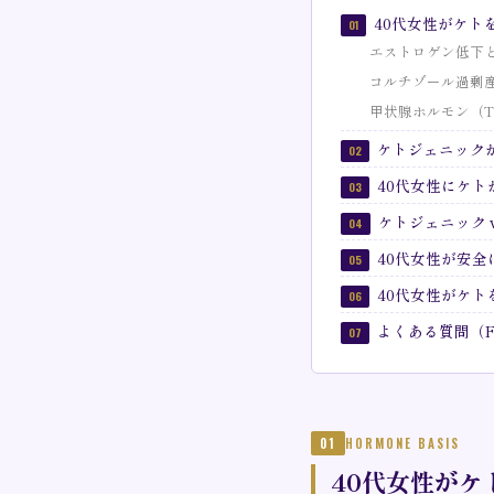
40代女性がケト
01
エストロゲン低下
コルチゾール過剰
甲状腺ホルモン（T
ケトジェニック
02
40代女性にケ
03
ケトジェニック 
04
40代女性が安
05
40代女性がケ
06
よくある質問（F
07
01
HORMONE BASIS
40代女性がケ