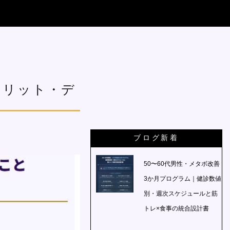
メリット・デ
ブログ新着
50〜60代男性・メタボ改善
3か月プログラム｜健診数値
別・週次スケジュールと筋
トレ×食事の統合設計書