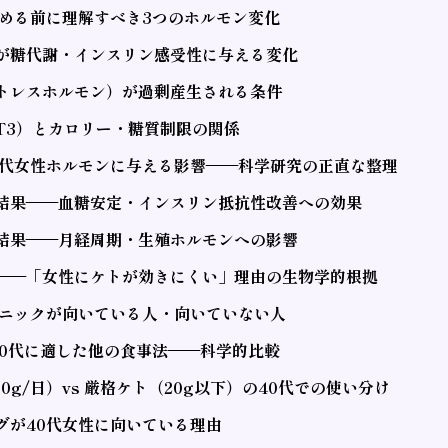
始める前に理解すべき3つのホルモン変化
が糖代謝・インスリン感受性に与える変化
トレスホルモン）が過剰産生される条件
T3）とカロリー・糖質制限の関係
0代女性ホルモンに与える影響——科学研究の正直な整理
結果——血糖安定・インスリン抵抗性改善への効果
結果——月経周期・生殖ホルモンへの影響
——「女性にケトが効きにくい」理由の生物学的根拠
ェニックが向いている人・向いていない人
 40代に適した他の食事法——科学的比較
00g/日）vs 厳格ケト（20g以下）の40代での使い分け
グが40代女性に向いている理由