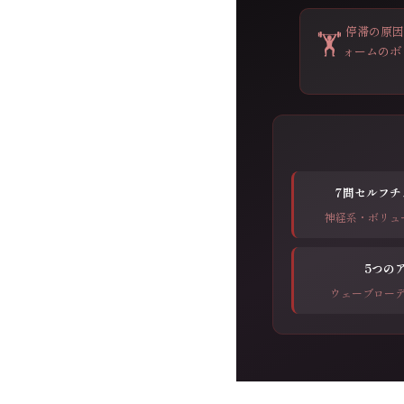
停滞の原
🏋️
ォームのボ
7問セルフチ
神経系・ボリュ
5つの
ウェーブロー