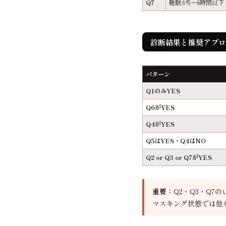
Q7
睡眠が5〜6時間以
診断結果と推奨アプロ
パターン
Q1のみYES
Q6がYES
Q4がYES
Q5はYES・Q4はNO
Q2 or Q3 or Q7がYES
重要：
Q2・Q3・Q7
マスキング状態では他