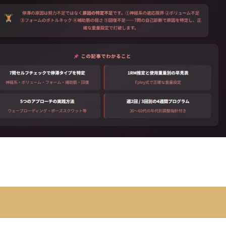
ok
ail
共
有