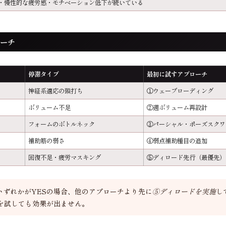
下・慢性的な疲労感・モチベーション低下が続いている
ーチ
停滞タイプ
最初に試すアプローチ
神経系適応の頭打ち
①ウェーブローディング
ボリューム不足
②週ボリューム再設計
フォームのボトルネック
③パーシャル・ポーズスクワ
補助筋の弱さ
④弱点補助種目の追加
回復不足・疲労マスキング
⑤ディロード先行（最優先）
のいずれかがYESの場合、他のアプローチより先に
⑤ディロードを実施
し
を試しても効果が出ません。