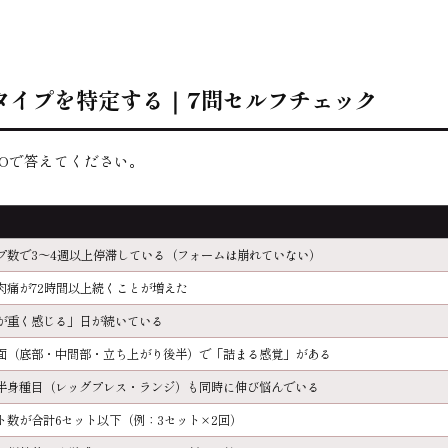
タイプを特定する｜7問セルフチェック
/NOで答えてください。
プ数で3〜4週以上停滞している（フォームは崩れていない）
肉痛が72時間以上続くことが増えた
が重く感じる」日が続いている
面（底部・中間部・立ち上がり後半）で「詰まる感覚」がある
半身種目（レッグプレス・ランジ）も同時に伸び悩んでいる
ト数が合計6セット以下（例：3セット×2回）