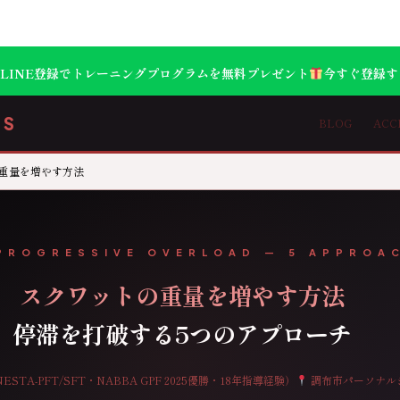
LINE登録でトレーニングプログラムを無料プレゼント
今すぐ登録す
SS
BLOG
ACC
の重量を増やす方法
PROGRESSIVE OVERLOAD — 5 APPROA
スクワットの重量を増やす方法
停滞を打破する5つのアプローチ
NESTA-PFT/SFT・NABBA GPF 2025優勝・18年指導経験）
調布市パーソナルジム