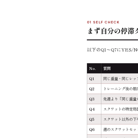
01 SELF CHECK
まず自分の停滞
以下のQ1〜Q7にYES
No.
質問
Q1
同じ重量・同じレッ
Q2
トレーニング後の筋
Q3
先週より「同じ重量
Q4
スクワットの特定局
Q5
スクワット以外の下
Q6
週のスクワットセッ