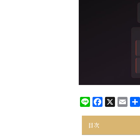
Line
Facebo
X
Em
目次