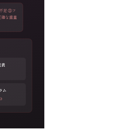
不足 ③フ
正確な重量
見表
ラム
き