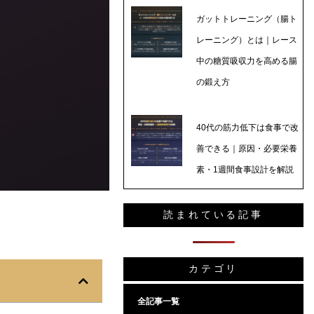
ガットトレーニング（腸ト
レーニング）とは｜レース
中の糖質吸収力を高める腸
の鍛え方
40代の筋力低下は食事で改
善できる｜原因・必要栄養
素・1週間食事設計を解説
読まれている記事
カテゴリ
全記事一覧