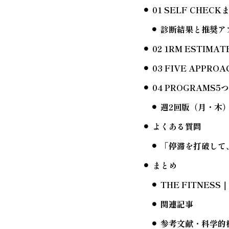
01 SELF CH
診断結果と推奨ア
02 1RM ESTI
03 FIVE APPR
04 PROGRAM
週2回版（月・木
よくある質問
「停滞を打破して
まとめ
THE FITNE
関連記事
参考文献・科学的