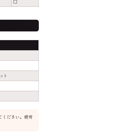
□
ット
てください。疲労