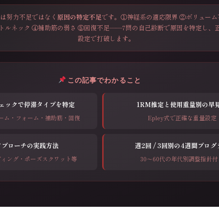
因は努力不足ではなく
原因の特定不足
です。①神経系の適応限界 ②ボリューム
トルネック ④補助筋の弱さ ⑤回復不足——7問の自己診断で原因を特定し、
設定で打破します。
この記事でわかること
ェックで停滞タイプを特定
1RM推定と使用重量別の早
ーム・フォーム・補助筋・回復
Epley式で正確な重量設定
アプローチの実践方法
週2回 / 3回別の4週間プログ
ディング・ポーズスクワット等
30〜60代の年代別調整指針付