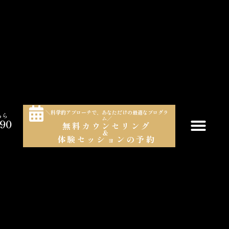
＼科学的アプローチで、あなただけの最適なプログラ
ちら
ム／
990
無料カウンセリング
＆
）
体験セッションの予約