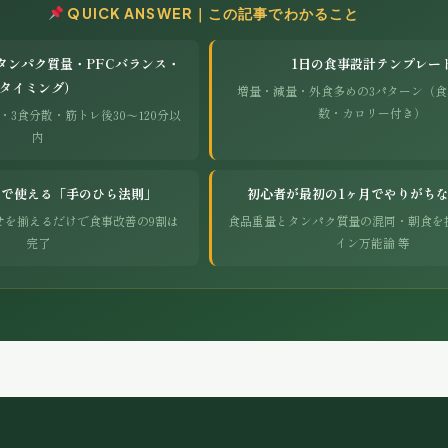
QUICK ANSWER｜この記事でわかること
タンパク質量・PFCバランス・
1日の食事設計テンプレー
タイミング）
増量・減量・外食多めの3パターン（
数・カロリー付き）
/日・3食分散・筋トレ後30〜120分以
内
しで使える「手のひら法則」
初心者が最初の1ヶ月でやりがちな
せを揃えるだけで食事改善の9割は
食品重量とタンパク質量の混同・朝食を
完了
イン万能論 等