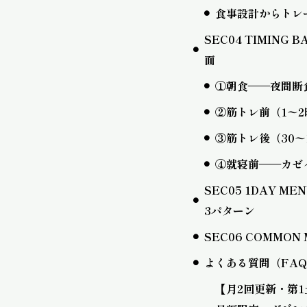
食事設計からトレ
SEC04 TIMI
面
①朝食——夜間断
②筋トレ前（1〜
③筋トレ後（30
④就寝前——カゼ
SEC05 1DAY
3パターン
SEC06 COMMO
よくある質問（FA
【月2回更新・第