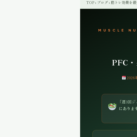
TOP
›
ブログ
› 筋トレ効果を
MUSCLE NU
PFC
202
「週3回
にありま