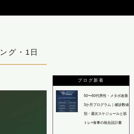
ング・1日
ブログ新着
50〜60代男性・メタボ改善
3か月プログラム｜健診数値
別・週次スケジュールと筋
トレ×食事の統合設計書