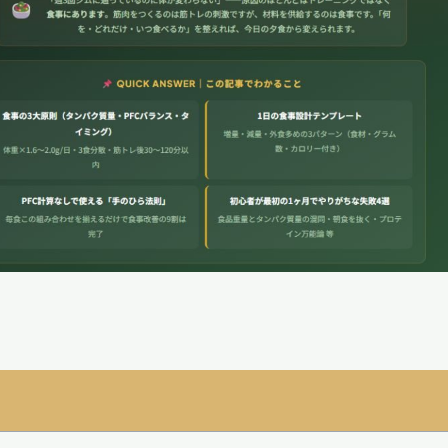
ok
ail
共
有