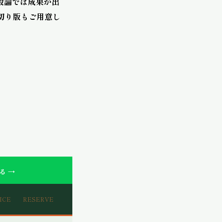
般論では成果が出
切り版もご用意し
る →
ICE
RESERVE