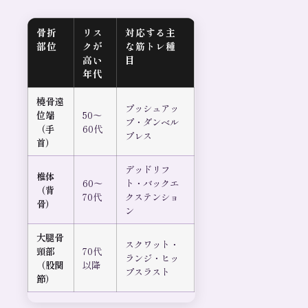
骨折
リス
対応する主
部位
クが
な筋トレ種
高い
目
年代
橈骨遠
プッシュアッ
位端
50〜
プ・ダンベル
（手
60代
プレス
首）
デッドリフ
椎体
60〜
ト・バックエ
（背
70代
クステンショ
骨）
ン
大腿骨
スクワット・
頸部
70代
ランジ・ヒッ
（股関
以降
プスラスト
節）