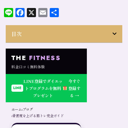
Line
Facebook
X
Email
共
有
目次
THE
FITNESS
料金
口コミ
無料体験
LINE登録でダイエッ
今すぐ
トプログラムを無料
登録す
LINE
プレゼント
る →
ホーム
›
ブログ
›骨密度を上げる筋トレ完全ガイド