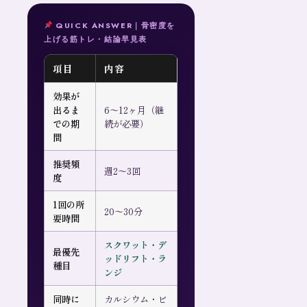
QUICK ANSWER｜骨密度を
上げる筋トレ・結論早見表
項目
内容
効果が
出るま
6〜12ヶ月（継
での期
続が必要）
間
推奨頻
週2〜3回
度
1回の所
20〜30分
要時間
スクワット・デ
最優先
ッドリフト・ラ
種目
ンジ
同時に
カルシウム・ビ