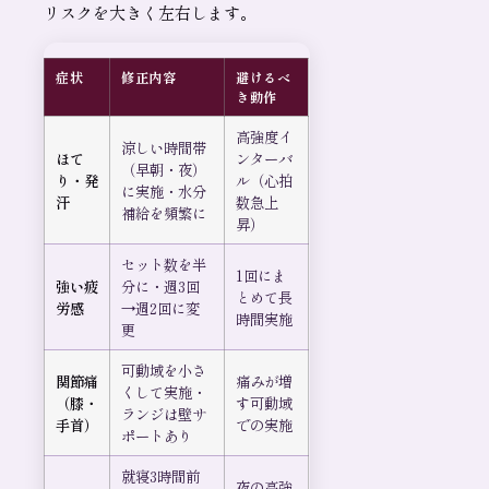
リスクを大きく左右します。
症状
修正内容
避けるべ
き動作
高強度イ
涼しい時間帯
ほて
ンターバ
（早朝・夜）
り・発
ル（心拍
に実施・水分
汗
数急上
補給を頻繁に
昇）
セット数を半
1回にま
強い疲
分に・週3回
とめて長
労感
→週2回に変
時間実施
更
可動域を小さ
関節痛
痛みが増
くして実施・
（膝・
す可動域
ランジは壁サ
手首）
での実施
ポートあり
就寝3時間前
夜の高強