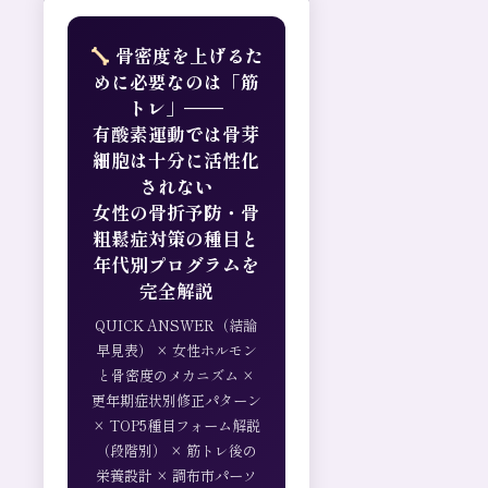
骨密度を上げるた
めに必要なのは「筋
トレ」——
有酸素運動では骨芽
細胞は十分に活性化
されない
女性の骨折予防・骨
粗鬆症対策の種目と
年代別プログラムを
完全解説
QUICK ANSWER（結論
早見表） × 女性ホルモン
と骨密度のメカニズム ×
更年期症状別修正パターン
× TOP5種目フォーム解説
（段階別） × 筋トレ後の
栄養設計 × 調布市パーソ