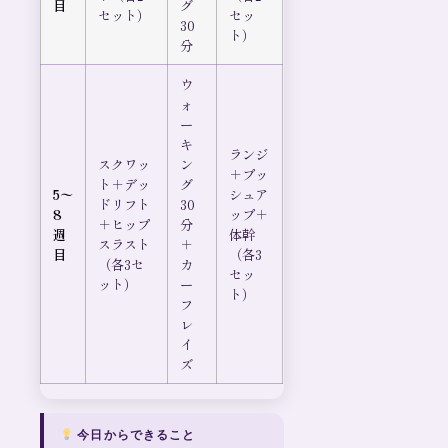
目
グ
セット）
セッ
30
ト）
分
ウ
ォ
ー
キ
ランジ
スクワッ
ン
＋プッ
ト＋デッ
グ
5〜
シュア
ドリフト
30
8
ップ＋
＋ヒップ
分
週
体幹
スラスト
＋
目
（各3
（各3セ
カ
セッ
ット）
ー
ト）
フ
レ
イ
ズ
今日からできること