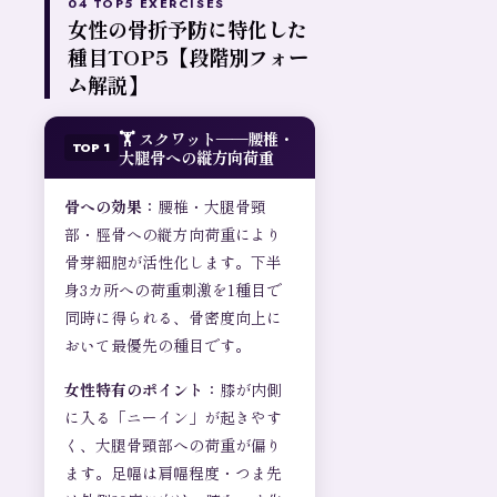
04 TOP5 EXERCISES
女性の骨折予防に特化した
種目TOP5【段階別フォー
ム解説】
🏋️ スクワット——腰椎・
TOP 1
大腿骨への縦方向荷重
骨への効果：
腰椎・大腿骨頸
部・脛骨への縦方向荷重により
骨芽細胞が活性化します。下半
身3カ所への荷重刺激を1種目で
同時に得られる、骨密度向上に
おいて最優先の種目です。
女性特有のポイント：
膝が内側
に入る「ニーイン」が起きやす
く、大腿骨頸部への荷重が偏り
ます。足幅は肩幅程度・つま先