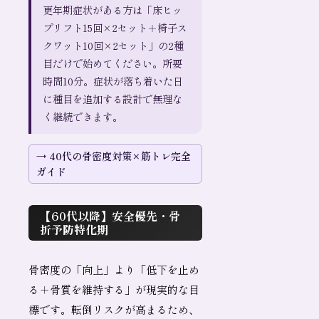
更年期症状がある方は「床ヒッ
プリフト15回×2セット＋椅子ス
クワット10回×2セット」の2種
目だけで始めてください。所要
時間10分。症状が落ち着いた日
に種目を追加する設計で無理な
く継続できます。
40代の骨密度対策×筋トレ完全
ガイド
【60代以降】安全優先・骨
折予防特化期
骨密度の「向上」より「低下を止め
る＋骨質を維持する」が現実的な目
標です。転倒リスクが高まるため、