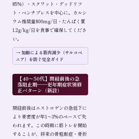
85%）・スクワット・デッドリフ
ト・ベンチプレスを中心に。カルシ
ウム推奨量800mg/日・たんぱく質
1.2g/kg/日を食事で確保してくださ
い。
加齢による筋肉減少（サルコペ
ニア）を防ぐ完全ガイド
【40〜50代】閉経前後の急
落阻止期——更年期症状別修
正パターン（新設）
閉経前後はエストロゲンの急低下に
より骨密度が年1〜3%のペースで失
われます。この時期に筋トレを開始
することが、将来の骨粗鬆症・骨折