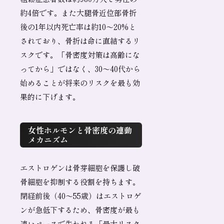
約4倍です。また大腿骨近位部骨折
後の1年以内死亡率は約10〜20%と
されており、骨折は命に直結するリ
スクです。「骨密度対策は高齢にな
ってから」ではなく、30〜40代から
始めることが将来のリスクを最も効
果的に下げます。
女性ホルモンと骨密度の連動
メカニズム
エストロゲンは骨芽細胞を保護し破
骨細胞を抑制する役割を持ちます。
閉経前後（40〜55歳）はエストロゲ
ンが急低下するため、骨密度が最も
速いペースで失われる「最大リスク