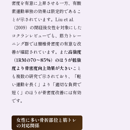
密度を有意に上昇させる一方、有酸
素運動単独の効果は限定的であるこ
とが示されています。Liu et al.
（2009）の閉経後女性を対象にした
コクランレビューでも、筋力トレー
ニング群では腰椎骨密度の有意な改
善が確認されています。また
高強度
（1RMの70〜85%）のほうが低強
度より骨密度向上効果が大きい
こと
も複数の研究で示されており、「軽
い運動を長く」より「適切な負荷で
短く」のほうが骨密度改善には有効
です。
女性に多い骨折部位と筋トレ
の対応関係