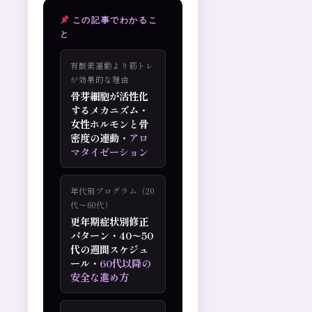
この記事でわかるこ
と
有酸素運動より筋トレ
が効果的な理由
骨芽細胞が活性化
するメカニズム・
女性ホルモンと骨
密度の連動・
アロ
マタイゼーション
年代別プログラム（20
代〜60代）
更年期症状別修正
パターン・40〜50
代の週間スケジュ
ール・
60代以降の
安全な進め方