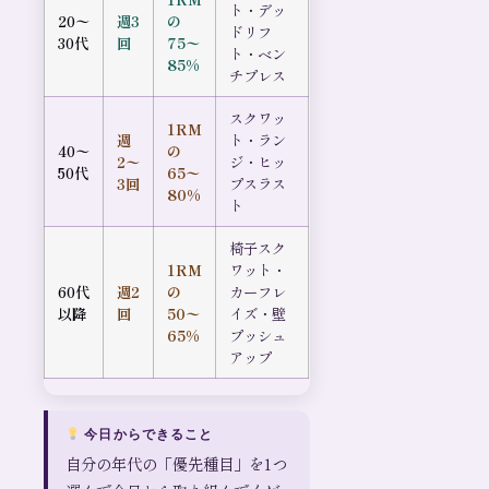
ト・デッ
20〜
週3
の
ドリフ
30代
回
75〜
ト・ベン
85%
チプレス
スクワッ
1RM
週
ト・ラン
40〜
の
2〜
ジ・ヒッ
50代
65〜
3回
プスラス
80%
ト
椅子スク
1RM
ワット・
60代
週2
の
カーフレ
以降
回
50〜
イズ・壁
65%
プッシュ
アップ
今日からできること
自分の年代の「優先種目」を1つ