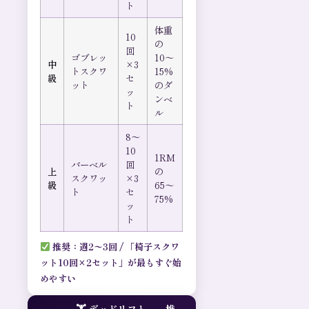
ト
体重
10
の
回
ゴブレッ
10〜
中
×3
トスクワ
15%
級
セ
ット
のダ
ッ
ンベ
ト
ル
8〜
10
1RM
バーベル
回
上
の
スクワッ
×3
級
65〜
ト
セ
75%
ッ
ト
推奨：週2〜3回 / 「椅子スクワ
ット10回×2セット」が最もすぐ始
めやすい
🏋️ デッドリフト——椎