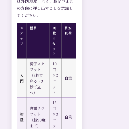
は外側30度に向け、膝をつま先
の方向に押し出すことを意識し
てください。
ス
種目
回
目安
テ
数
負荷
ッ
×
プ
セ
ッ
ト
椅子スク
10
ワット
回
入
（3秒で
×2
自重
門
座る・3
セ
秒で立
ッ
つ）
ト
12
自重スク
回
初
ワット
×3
自重
級
（膝90度
セ
まで）
ッ