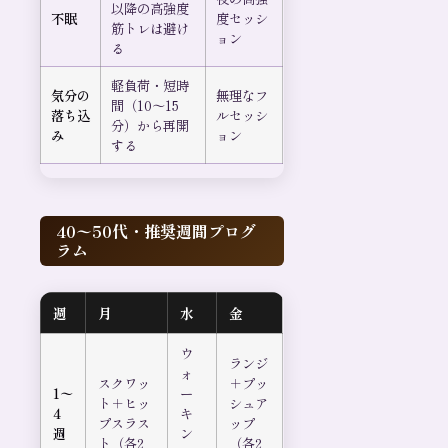
以降の高強度
不眠
度セッシ
筋トレは避け
ョン
る
軽負荷・短時
気分の
無理なフ
間（10〜15
落ち込
ルセッシ
分）から再開
み
ョン
する
40〜50代・推奨週間プログ
ラム
週
月
水
金
ウ
ランジ
ォ
スクワッ
＋プッ
1〜
ー
ト＋ヒッ
シュア
4
キ
プスラス
ップ
週
ン
ト（各2
（各2