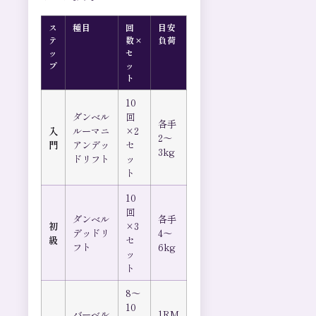
ス
種目
回
目安
テ
数×
負荷
ッ
セ
プ
ッ
ト
10
ダンベル
回
各手
入
ルーマニ
×2
2〜
門
アンデッ
セ
3kg
ドリフト
ッ
ト
10
回
ダンベル
各手
初
×3
デッドリ
4〜
級
セ
フト
6kg
ッ
ト
8〜
10
バーベル
1RM