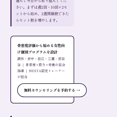
選んで今日から取り組んでくだ
さい。まずは週2回・10回×2セ
ットから始め、2週間継続できた
らセット数を増やします。
骨密度評価から始める女性向
け個別プログラムを設計
調布・府中・狛江・三鷹・世田
谷 ｜ 骨密度×筋力×栄養の総合
指導 ｜ NESTA認定トレーナー
が担当
無料カウンセリングを予約する →