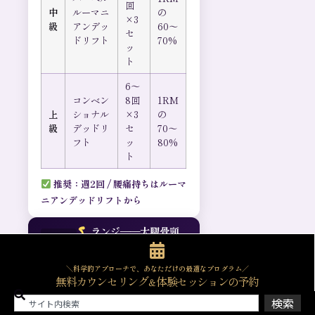
回
中
ルーマニ
の
×3
級
アンデッ
60〜
セ
ドリフト
70%
ッ
ト
6〜
コンベン
8回
1RM
上
ショナル
×3
の
級
デッドリ
セ
70〜
フト
ッ
80%
ト
推奨：週2回 / 腰痛持ちはルーマ
ニアンデッドリフトから
ランジ——大腿骨頸
TOP 3
部への片脚荷重刺激
＼科学的アプローチで、あなただけの最適なプログラム／
骨への効果：
片脚に体重が集中
無料カウンセリング
体験セッションの予約
＆
することで、大腿骨頸部への荷
検索
重がスクワットの約1.2〜1.5倍に