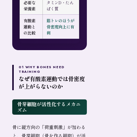
必要な
タミンD・たん
栄養素
ぱく質
有酸素
筋トレのほうが
運動と
骨密度向上に有
の比較
利
01 WHY BONES NEED
TRAINING
なぜ有酸素運動では骨密度
が上がらないのか
骨芽細胞が活性化するメカニ
ズム
骨に縦方向の「荷重刺激」が加わる
と、骨芽細胞（骨を作る細胞）が活