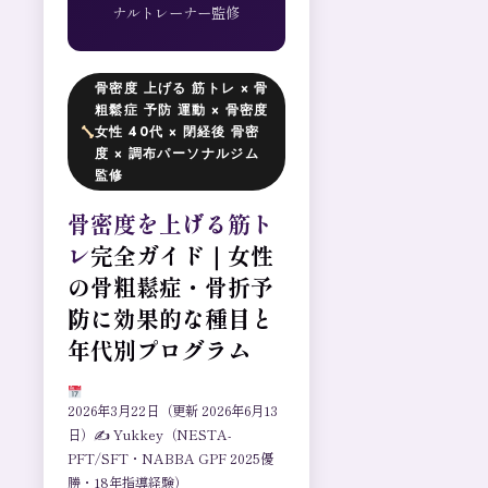
ナルトレーナー監修
骨密度 上げる 筋トレ × 骨
粗鬆症 予防 運動 × 骨密度
女性 40代 × 閉経後 骨密
度 × 調布パーソナルジム
監修
骨密度を上げる筋ト
レ
完全ガイド｜女性
の骨粗鬆症・骨折予
防に効果的な種目と
年代別プログラム
2026年3月22日（更新 2026年6月13
日）✍ Yukkey（NESTA-
PFT/SFT・NABBA GPF 2025優
勝・18年指導経験）