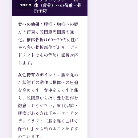
体（背骨）への荷重・骨
TOP 2
折予防
骨への効果：
腰椎・胸椎への縦
方向荷重と股関節周囲筋の強
化。椎体骨折は60〜70代女性に
最も多い骨折部位であり、デッ
ドリフトはその予防に直接対応
します。
女性特有のポイント：
腰を丸め
た状態での動作は椎体への圧迫
を高めます。背中をまっすぐ保
ち、股関節から折り畳む動作を
徹底してください。60代以降・
腰痛がある方は「ルーマニアン
デッドリフト（膝を軽く曲げて
保つ）」から始めることをすす
めています。