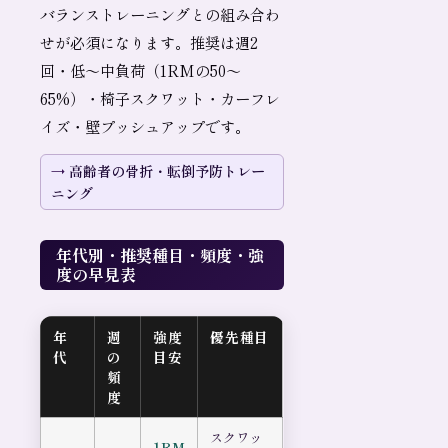
バランストレーニングとの組み合わ
せが必須になります。推奨は週2
回・低〜中負荷（1RMの50〜
65%）・椅子スクワット・カーフレ
イズ・壁プッシュアップです。
高齢者の骨折・転倒予防トレー
ニング
年代別・推奨種目・頻度・強
度の早見表
年
週
強度
優先種目
代
の
目安
頻
度
スクワッ
1RM