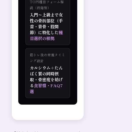
TOP5種目フォーム解
説（段階別）
入門〜上級まで女
性の骨折部位（手
首・背骨・股関
節）に特化した
種
目選択の根拠
筋トレ後の栄養タイミ
ング設計
カルシウム＋たん
ぱく質の同時摂
取・骨密度を妨げ
る
食習慣・FAQ7
選