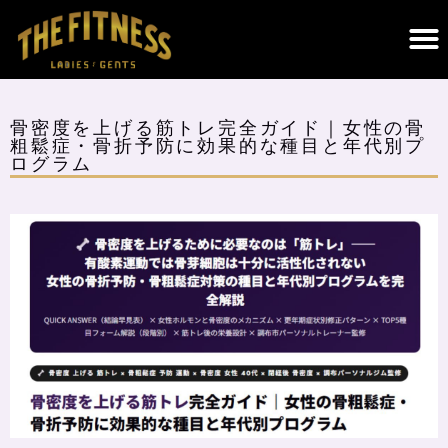
THE FITNESSについて｜調布のパーソナルジム・遺伝子検査×科学的トレーニング
骨密度を上げる筋トレ完全ガイド｜女性の骨
粗鬆症・骨折予防に効果的な種目と年代別プ
ログラム