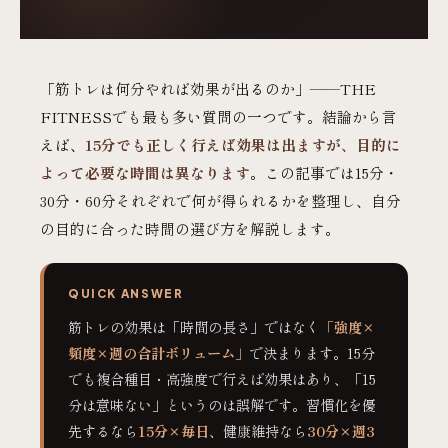
「筋トレは何分やれば効果が出るのか」——THE
FITNESSでも最も多い質問の一つです。結論から言
えば、
15分でも正しく行えば効果は出ますが、目的に
よって必要な時間は異なります
。この記事では15分・
30分・60分それぞれで何が得られるかを整理し、自分
の目的に合った時間の選び方を解説します。
QUICK ANSWER
筋トレの効果は「時間の長さ」ではなく
「強度×
頻度×週の合計ボリューム」
で決まります。15分
でも複合種目・高強度で行えば効果はあり、「15
分は意味ない」というのは誤解です。習慣化を優
先するなら
15分×毎日
、健康維持なら
30分×週3