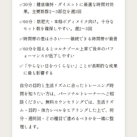
30分：健康維持・ダイエットに最適な時間対効
果。主要筋群2〜3部位を週3回
60分：筋肥大・本格ボディメイク向け。十分な
セット数を確保しやすい。週2〜3回
時間帯の差は小さい——継続できる時間帯が最善
60分を超えるとコルチゾール上昇で後半のパフ
ォーマンスが低下しやすい
「やらない日をつくらない」ことが長期的な成果
に最も影響する
自分の目的と生活リズムに合ったトレーニング時
間を知りたい方は、パーソナルトレーナーへご相
談ください。無料カウンセリングでは、生活リズ
ム・目的・体力レベルをヒアリングした上で、何
分・週何回・どの種目で進めるべきかを一緒に整
理します。