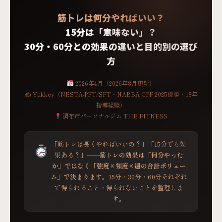
筋トレは何分やればいい？
15分は「意味ない」？
30分・60分との効果の違いと目的別の選び
方
2026年4月（2026年8月更新）
✍ Yukkey（NESTA-PFT/SFT・NABBA GPF 2025優勝・18年
指導経験）
調布市パーソナルジム THE FITNESS
「筋トレは長くやればいいの？」「15分でも効
果ある？」——
筋トレの効果は「何分やった
か」ではなく「強度×頻度×週の合計ボリュー
ム」で決まります
。15分・30分・60分それぞれ
で得られること・得られないことを整理しま
す。