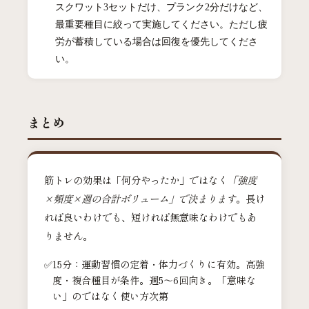
スクワット3セットだけ、プランク2分だけなど、
最重要種目に絞って実施してください。ただし疲
労が蓄積している場合は回復を優先してくださ
い。
まとめ
筋トレの効果は「何分やったか」ではなく
「強度
×頻度×週の合計ボリューム」で決まります
。長け
れば良いわけでも、短ければ無意味なわけでもあ
りません。
15分：運動習慣の定着・体力づくりに有効。高強
度・複合種目が条件。週5〜6回向き。「意味な
い」のではなく使い方次第