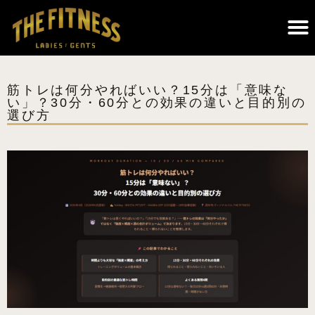
THE FITNESSについて｜調布のパーソナルジム・遺伝子検査×科学的トレーニング
筋トレは何分やればいい？15分は「意味な
い」？30分・60分との効果の違いと目的別の
選び方