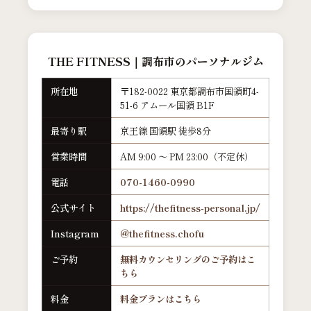
THE FITNESS｜調布市のパーソナルジム
所在地
〒182-0022 東京都調布市国領町4-
51-6 アムール国領 B1F
最寄り駅
京王線 国領駅 徒歩8分
営業時間
AM 9:00 ～ PM 23:00（不定休）
電話
070-1460-0990
公式サイト
https://thefitness-personal.jp/
Instagram
@thefitness.chofu
ご予約
無料カウンセリングのご予約はこ
ちら
料金
料金プランはこちら