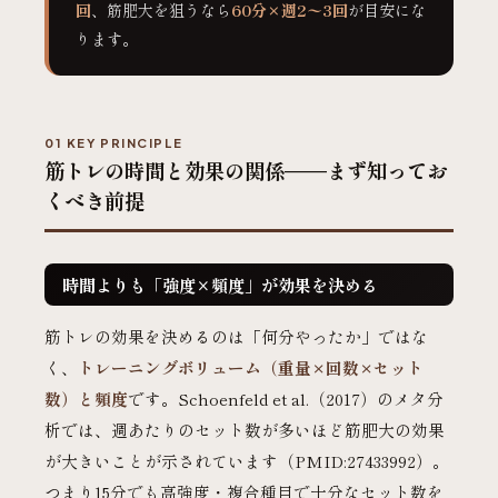
回
、筋肥大を狙うなら
60分×週2〜3回
が目安にな
ります。
01 KEY PRINCIPLE
筋トレの時間と効果の関係——まず知ってお
くべき前提
時間よりも「強度×頻度」が効果を決める
筋トレの効果を決めるのは「何分やったか」ではな
く、
トレーニングボリューム（重量×回数×セット
数）と頻度
です。Schoenfeld et al.（2017）のメタ分
析では、週あたりのセット数が多いほど筋肥大の効果
が大きいことが示されています（PMID:27433992）。
つまり15分でも高強度・複合種目で十分なセット数を