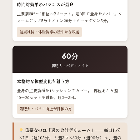
時間対効果のバランスが最良
主要筋群2〜3部位×各3セット。週3回で全身をカバー。ウ
ォームアップ5分＋メイン20分＋クールダウン5分。
健康維持・体脂肪率の緩やかな改善
60分
筋肥大・ボディメイク
本格的な体型変化を狙う方
全身の主要筋群を1セッションでカバー。1部位あたり週
10〜20セットを確保。週2〜3回。
筋肥大・パワー向上が目標の方
重要なのは「週の合計ボリューム」
——毎日15分
×7日（週105分）と週3回×30分（週90分）は、週の