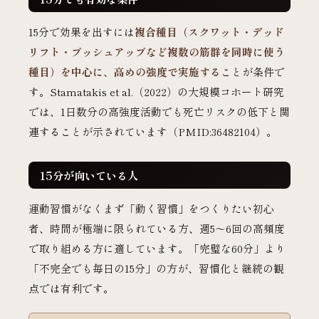
15分で効果を出すには
複合種目（スクワット・デッド
リフト・プッシュアップなど複数の筋群を同時に使う
種目）を中心に、高めの強度で実施する
ことが条件で
す。Stamatakis et al.（2022）の大規模コホート研究
では、1日数分の高強度活動でも死亡リスクの低下と関
連することが示されています（PMID:36482104）。
15分が向いている人
運動習慣がなくまず「動く習慣」をつくりたい初心
者、時間が極端に限られている方、週5〜6回の高頻度
で取り組める方に適しています。「完璧な60分」より
「不完全でも毎日の15分」の方が、習慣化と継続の観
点では有利です。