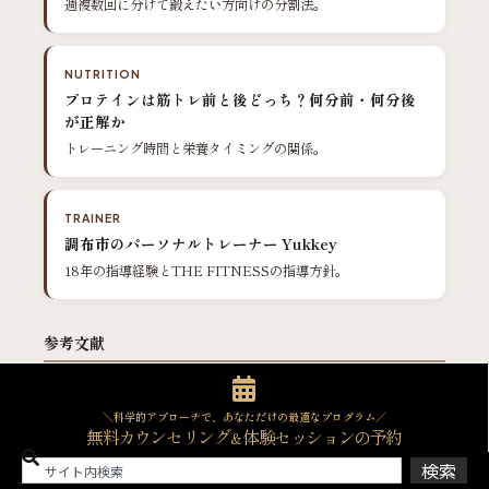
週複数回に分けて鍛えたい方向けの分割法。
NUTRITION
プロテインは筋トレ前と後どっち？何分前・何分後
が正解か
トレーニング時間と栄養タイミングの関係。
TRAINER
調布市のパーソナルトレーナー Yukkey
18年の指導経験とTHE FITNESSの指導方針。
参考文献
Schoenfeld BJ, Ogborn D, Krieger JW. “Dose-response
1
＼科学的アプローチで、あなただけの最適なプログラム／
relationship between weekly resistance training volume
無料カウンセリング
体験セッションの予約
＆
and increases in muscle mass: A systematic review and
meta-analysis.”
J Sports Sci
. 2017 Jun;35(11):1073-1082. 15件
検索
のRCTから34群を分析し、週あたりのセット数が多いほど筋肥