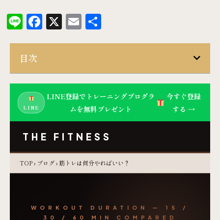
Line
Facebook
X
Email
共
有
目次
LINE登録でトレーニングプログラ
今すぐ登録
LINE
ムを無料プレゼント
する →
THE FITNESS
TOP
›
ブログ
› 筋トレは何分やればいい？
WORKOUT DURATION — 15 /
30 / 60 MIN COMPARED